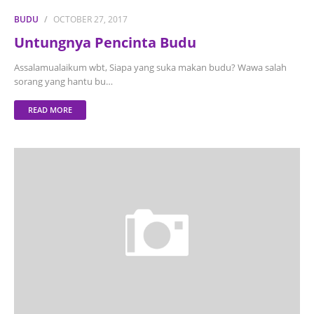
BUDU
OCTOBER 27, 2017
Untungnya Pencinta Budu
Assalamualaikum wbt, Siapa yang suka makan budu? Wawa salah
sorang yang hantu bu…
READ MORE