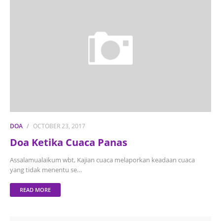
DOA
OCTOBER 23, 2017
Doa Ketika Cuaca Panas
Assalamualaikum wbt, Kajian cuaca melaporkan keadaan cuaca
yang tidak menentu se…
READ MORE