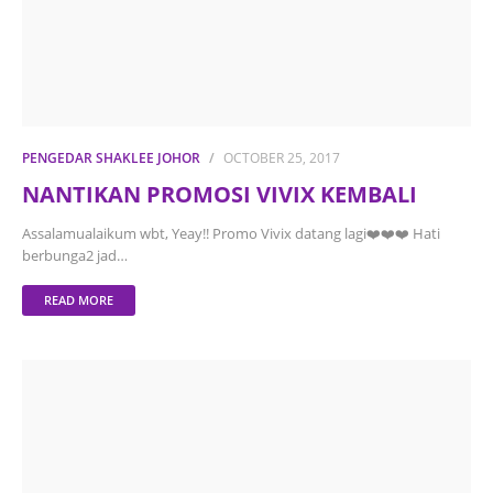
PENGEDAR SHAKLEE JOHOR
OCTOBER 25, 2017
NANTIKAN PROMOSI VIVIX KEMBALI
Assalamualaikum wbt, Yeay!! Promo Vivix datang lagi❤️❤️❤️ Hati
berbunga2 jad…
READ MORE