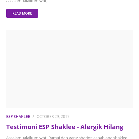
Assalamualaikum wbt,
READ MORE
ESP SHAKLEE
OCTOBER 29, 2017
Testimoni ESP Shaklee - Alergik Hilang
Assalamualaikum wbt, Ramai dah yang sharing asbab apa shaklee