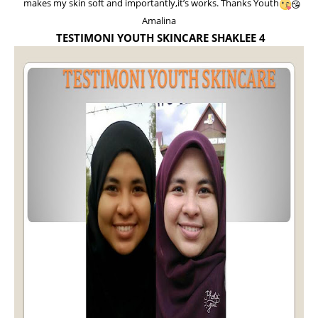
makes my skin soft and importantly,it’s works. Thanks Youth
-
😘
Amalina
TESTIMONI YOUTH SKINCARE SHAKLEE 4