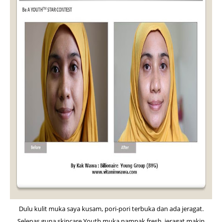
Dulu kulit muka saya kusam, pori-pori terbuka dan ada jeragat.
Selepas guna skincare Youth muka nampak fresh, jeragat makin