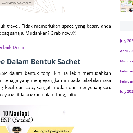
tuk travel. Tidak memerlukan space yang besar, anda
ndbag sahaja. Mudahkan? Grab now.😊
July 20
rbaik Disini
April 2
ee Dalam Bentuk Sachet
March 
Februa
n ESP dalam bentuk tong, kini ia lebih memudahkan
 tenaga yang mengeyangkan ini pada bila-bila masa
Februa
ng kecil dan cute, sangat mudah dan menyenangkan.
July 20
a yang didatangkan dalam tong, iaitu:
June 2
Januar
Octobe
July 20