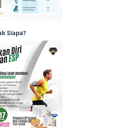
June 2
May 20
April 2
uk Siapa?
March 
Februa
Januar
Octobe
Septem
August
July 20
June 2
May 20
April 2