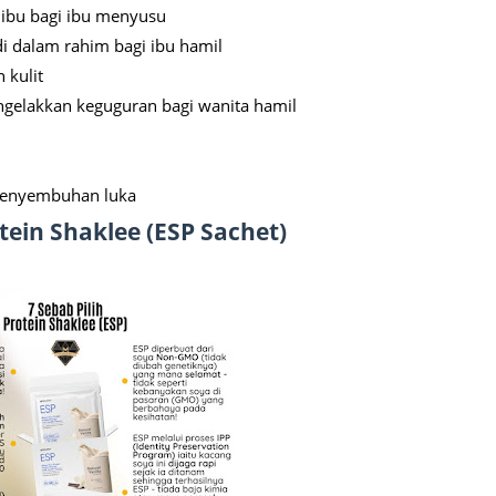
 ibu bagi ibu menyusu
Septem
 dalam rahim bagi ibu hamil
August
 kulit
July 20
gelakkan keguguran bagi wanita hamil
June 2
May 20
enyembuhan luka
April 2
tein Shaklee (ESP Sachet)
March 
Februa
Januar
Decemb
Novemb
Octobe
Septem