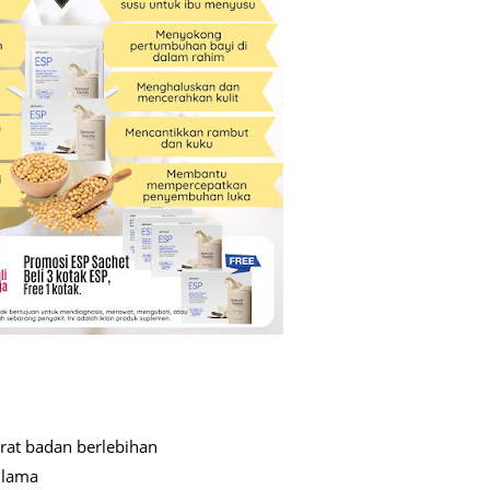
June 2
Novemb
Octobe
August
July 20
June 2
May 20
March 
Februa
Januar
Decemb
Novemb
at badan berlebihan
 lama
Octobe