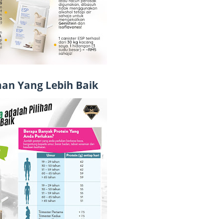
August
July 20
May 20
April 2
March 
han Yang Lebih Baik
Februa
Januar
Decemb
Novemb
Octobe
Septem
August
July 20