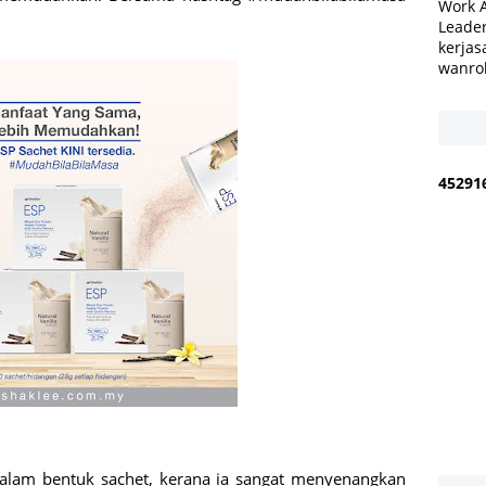
Work 
Leader
kerjas
wanro
4
5
2
9
1
alam bentuk sachet, kerana ia sangat menyenangkan