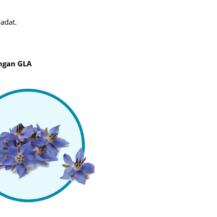
August
padat.
July 20
May 20
April 2
ngan GLA
March 
Februa
Januar
Decemb
Novemb
Octobe
Septem
August
July 20