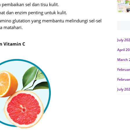
 pembaikan sel dan tisu kulit.
t dan enzim penting untuk kulit.
mino glutation yang membantu melindungi sel-sel
ya matahari.
July 20
n Vitamin C
April 2
March 
Februa
Februa
July 20
June 2
Januar
Octobe
July 20