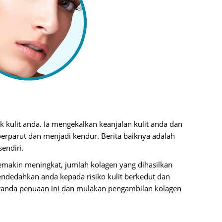
Septem
August
July 20
June 2
May 20
April 2
March 
k kulit anda. Ia mengekalkan keanjalan kulit anda dan
Februa
erparut dan menjadi kendur. Berita baiknya adalah
Januar
endiri.
Decemb
emakin meningkat, jumlah kolagen yang dihasilkan
ndedahkan anda kepada risiko kulit berkedut dan
Novemb
-tanda penuaan ini dan mulakan pengambilan kolagen
Octobe
Septem