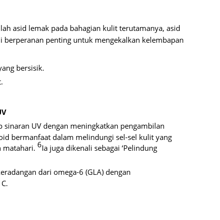
June 2
May 20
lah asid lemak pada bahagian kulit terutamanya, asid
ini berperanan penting untuk mengekalkan kelembapan
April 2
March 
ang bersisik.
Februa
.
Januar
Octobe
UV
Septem
ap sinaran UV dengan meningkatkan pengambilan
oid bermanfaat dalam melindungi sel-sel kulit yang
August
6
n matahari.
Ia juga dikenali sebagai ‘Pelindung
July 20
-keradangan dari omega-6 (GLA) dengan
June 2
 C.
May 20
April 2