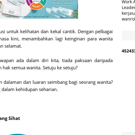
Work 
Leader
kerjas
wanro
si untuk kelihatan dan kekal cantik. Dengan pelbagai
asa kini, menambahkan lagi keinginan para wanita
an selamat.
4
5
2
4
3
awapan ada dalam diri kita, tiada paksaan daripada
h hak semua wanita. Setuju ke setuju?
n dalaman dan luaran seimbang bagi seorang wanita?
g dalam kehidupan seharian.
ang Sihat