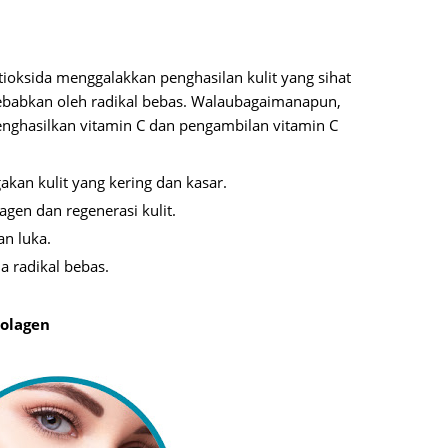
June 2
Novemb
tioksida menggalakkan penghasilan kulit yang sihat
Octobe
ebabkan oleh radikal bebas. Walaubagaimanapun,
nghasilkan vitamin C dan pengambilan vitamin C
August
July 20
an kulit yang kering dan kasar.
June 2
gen dan regenerasi kulit.
May 20
n luka.
 radikal bebas.
March 
Februa
Kolagen
Januar
Decemb
Novemb
Octobe