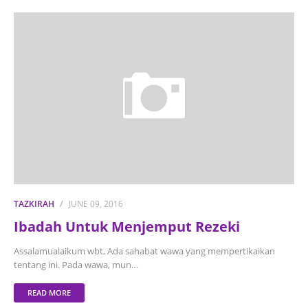
TAZKIRAH
JUNE 09, 2016
Ibadah Untuk Menjemput Rezeki
Assalamualaikum wbt, Ada sahabat wawa yang mempertikaikan
tentang ini. Pada wawa, mun…
READ MORE