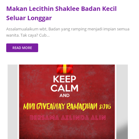
Makan Lecithin Shaklee Badan Kecil
Seluar Longgar
Assalamualaikum wbt, Badan yang ramping menjadi impian semua
wanita. Tak caya? Cub…
READ MORE