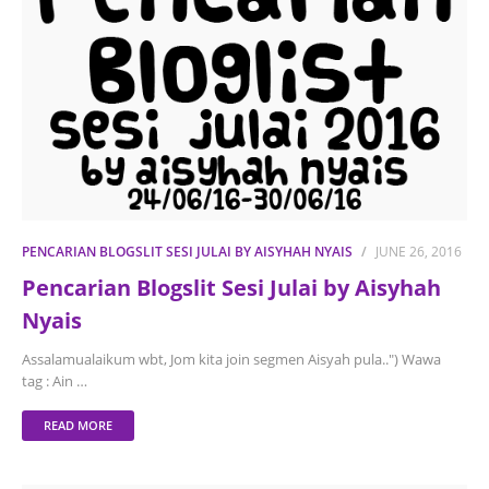
PENCARIAN BLOGSLIT SESI JULAI BY AISYHAH NYAIS
JUNE 26, 2016
Pencarian Blogslit Sesi Julai by Aisyhah
Nyais
Assalamualaikum wbt, Jom kita join segmen Aisyah pula..") Wawa
tag : Ain …
READ MORE