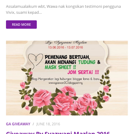
Assalamualaikum wbt, Wawa nak kongsikan testimoni pengguna
Vivix, suami kepad…
READ MORE
GA GIVEAWAY
JUNE 18, 2016
Giveaway By Syazwani Mazlan 2016