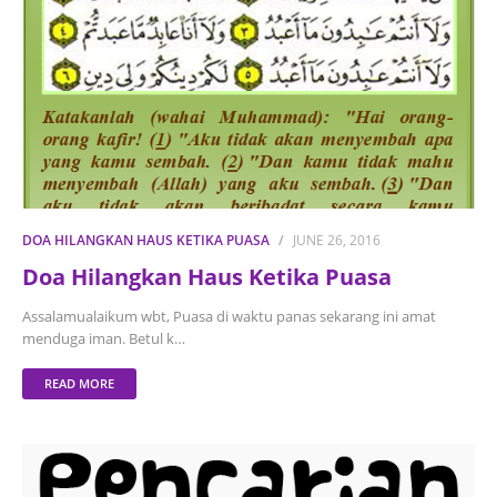
DOA HILANGKAN HAUS KETIKA PUASA
JUNE 26, 2016
Doa Hilangkan Haus Ketika Puasa
Assalamualaikum wbt, Puasa di waktu panas sekarang ini amat
menduga iman. Betul k…
READ MORE