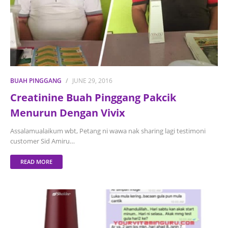
BUAH PINGGANG
JUNE 29, 2016
Creatinine Buah Pinggang Pakcik
Menurun Dengan Vivix
Assalamualaikum wbt, Petang ni wawa nak sharing lagi testimoni
customer Sid Amiru…
READ MORE