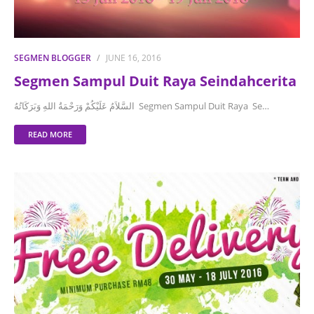
SEGMEN BLOGGER
JUNE 16, 2016
Segmen Sampul Duit Raya Seindahcerita
السَّلاَمُ عَلَيْكُمْ وَرَحْمَةُ اللهِ وَبَرَكَاتُهُ Segmen Sampul Duit Raya Se…
READ MORE