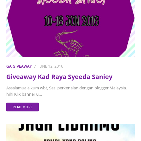
GA GIVEAWAY
JUNE 12, 2016
Giveaway Kad Raya Syeeda Saniey
Assalamualaikum wbt, Sesi perkenalan dengan blogger Malaysia.
hihi Klik banner u…
READ MORE