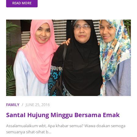
READ MORE
FAMILY
JUNE 25, 2016
SantaI Hujung Minggu Bersama Emak
Assalamualaikum wbt, Apa khabar semua? Wawa doakan semoga
semuanya sihat-sihat b…