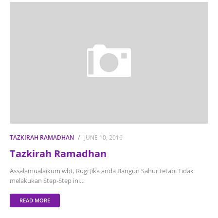
TAZKIRAH RAMADHAN
JUNE 10, 2016
Tazkirah Ramadhan
Assalamualaikum wbt, Rugi Jika anda Bangun Sahur tetapi Tidak
melakukan Step-Step ini…
READ MORE