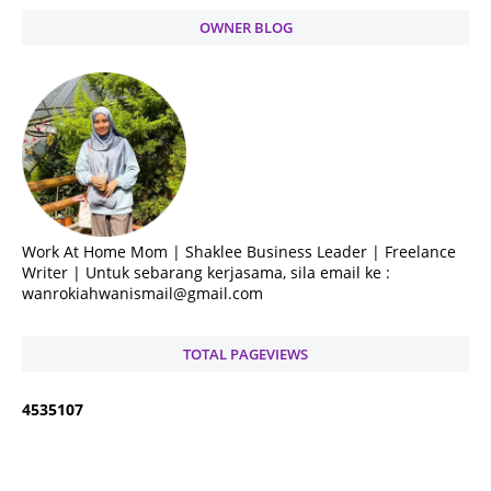
OWNER BLOG
Work At Home Mom | Shaklee Business Leader | Freelance
Writer | Untuk sebarang kerjasama, sila email ke :
wanrokiahwanismail@gmail.com
TOTAL PAGEVIEWS
4
5
3
5
1
0
7