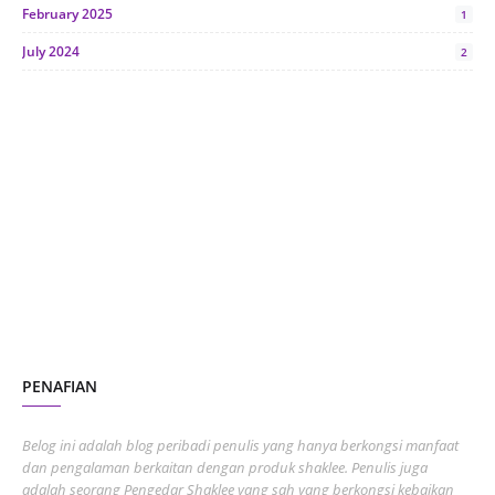
February 2025
1
July 2024
2
June 2024
1
January 2024
5
October 2023
2
July 2023
7
June 2023
1
November 2022
1
October 2022
4
August 2022
2
PENAFIAN
July 2022
3
June 2022
1
Belog ini adalah blog peribadi penulis yang hanya berkongsi manfaat
May 2022
dan pengalaman berkaitan dengan produk shaklee. Penulis juga
3
adalah seorang Pengedar Shaklee yang sah yang berkongsi kebaikan