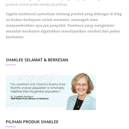
March 2022
3
produk untuk anda membuat pilihan.
February 2022
5
Segala testimoni/ penulisan tentang produk yang dikongsi di blog
ini bukan bertujuan untuk merawat, mencegah atau
January 2022
1
menyembuhkan apa jua penyakit. Pembaca yang mengalami
masalah kesihatan digalakkan mendapatkan nasihat dari pakar
December 2021
3
kesihatan
.
November 2021
1
October 2021
5
SHAKLEE SELAMAT & BERKESAN
September 2021
10
August 2021
4
July 2021
22
June 2021
14
May 2021
1
April 2021
2
March 2021
5
PILIHAN PRODUK SHAKLEE