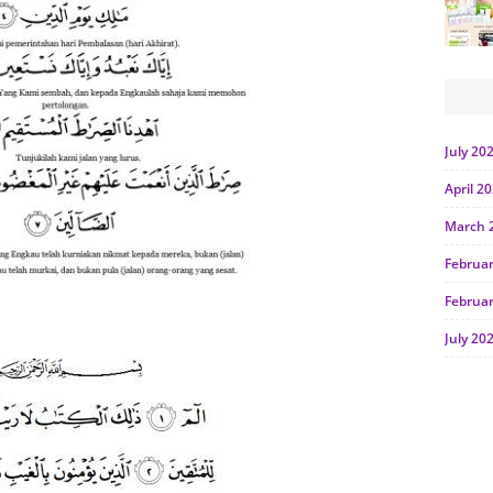
July 20
April 2
March 
Februa
Februa
July 20
June 2
Januar
Octobe
July 20