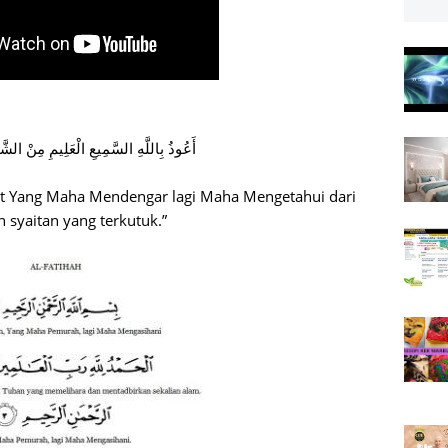
أَعُوذُ بِاللَّهِ السَّمِيعِ الْعَلِيمِ مِنْ الشّ
at Yang Maha Mendengar lagi Maha Mengetahui dari
n syaitan yang terkutuk.”