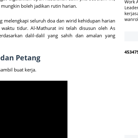
Work 
i mungkin boleh jadikan rutin harian.
Leader
kerjas
wanro
ng melengkapi seluruh doa dan wirid kehidupan harian
 waktu tidur. Al-Mathurat ini telah disusun oleh As
dasarkan dalil-dalil yang sahih dan amalan yang
4
5
3
4
7
i dan Petang
sambil buat kerja.