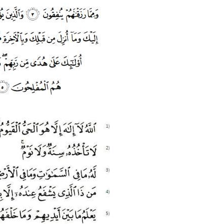
June 2
Novemb
Octobe
August
July 20
June 2
May 20
March 
Februa
Januar
Decemb
Novemb
Octobe