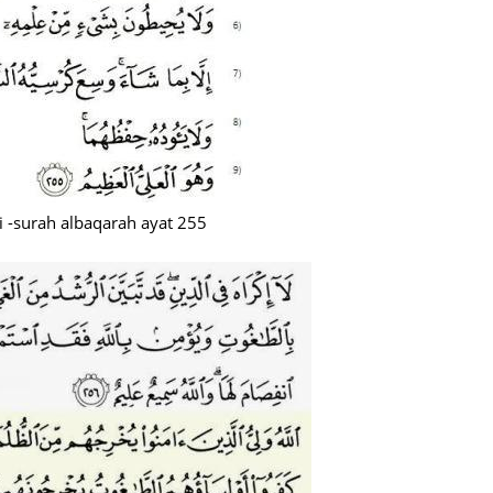
Septem
August
July 20
June 2
May 20
April 2
i -surah albaqarah ayat 255
March 
Februa
Januar
Decemb
Novemb
Octobe
Septem