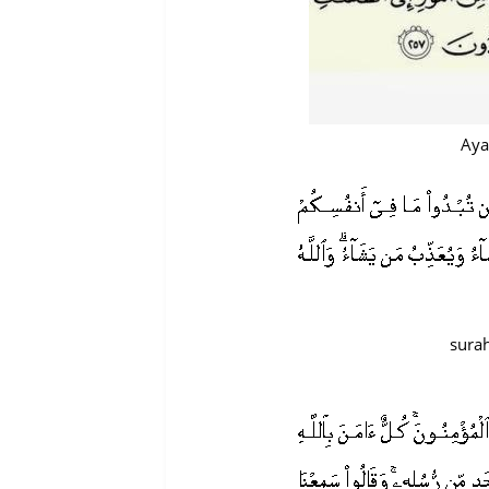
Aya
surah