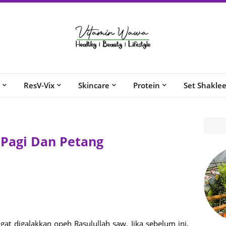
ResV-Vix
Skincare
Protein
Set Shakle
 Pagi Dan Petang
gat digalakkan opeh Rasulullah saw. Jika sebelum ini,