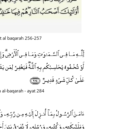
August
July 20
May 20
April 2
t al baqarah 256-257
March 
Februa
Januar
Decemb
Novemb
 al-baqarah - ayat 284
Octobe
Septem
August
July 20