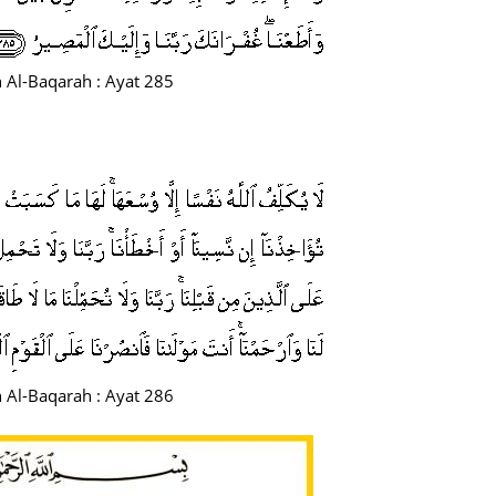
June 2
May 20
 Al-Baqarah : Ayat 285
April 2
March 
Februa
Januar
Octobe
Septem
August
July 20
June 2
 Al-Baqarah : Ayat 286
May 20
April 2