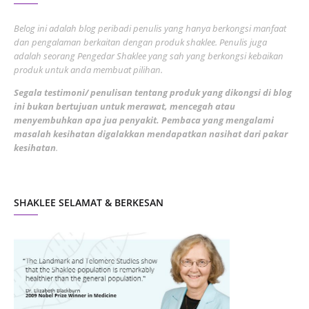
June 2022
1
Belog ini adalah blog peribadi penulis yang hanya berkongsi manfaat
May 2022
dan pengalaman berkaitan dengan produk shaklee. Penulis juga
3
adalah seorang Pengedar Shaklee yang sah yang berkongsi kebaikan
March 2022
3
produk untuk anda membuat pilihan.
February 2022
5
Segala testimoni/ penulisan tentang produk yang dikongsi di blog
ini bukan bertujuan untuk merawat, mencegah atau
January 2022
1
menyembuhkan apa jua penyakit. Pembaca yang mengalami
masalah kesihatan digalakkan mendapatkan nasihat dari pakar
December 2021
3
kesihatan
.
November 2021
1
October 2021
5
SHAKLEE SELAMAT & BERKESAN
September 2021
10
August 2021
4
July 2021
22
June 2021
14
May 2021
1