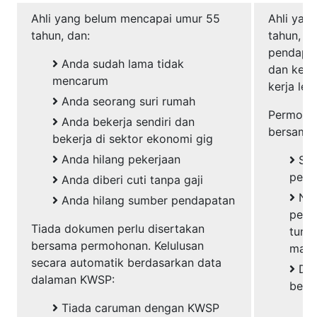
Ahli yang belum mencapai umur 55
Ahli yan
tahun, dan:
tahun, y
pendapat
Anda sudah lama tidak
dan ke at
mencarum
kerja le
Anda seorang suri rumah
Permohon
Anda bekerja sendiri dan
bersama 
bekerja di sektor ekonomi gig
Anda hilang pekerjaan
Sli
peng
Anda diberi cuti tanpa gaji
Not
Anda hilang sumber pendapatan
pemo
Tiada dokumen perlu disertakan
tuntu
bersama permohonan. Kelulusan
mas
secara automatik berdasarkan data
Dok
dalaman KWSP:
berka
Tiada caruman dengan KWSP