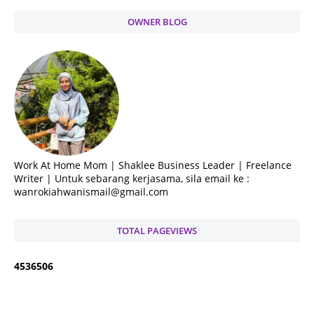
OWNER BLOG
Work At Home Mom | Shaklee Business Leader | Freelance
Writer | Untuk sebarang kerjasama, sila email ke :
wanrokiahwanismail@gmail.com
TOTAL PAGEVIEWS
4
5
3
6
5
0
6