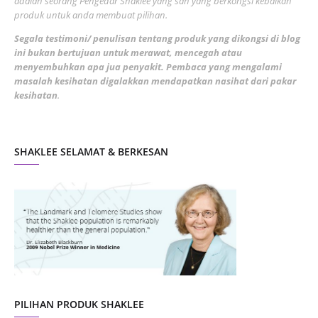
adalah seorang Pengedar Shaklee yang sah yang berkongsi kebaikan
March 2022
3
produk untuk anda membuat pilihan.
February 2022
5
Segala testimoni/ penulisan tentang produk yang dikongsi di blog
ini bukan bertujuan untuk merawat, mencegah atau
January 2022
1
menyembuhkan apa jua penyakit. Pembaca yang mengalami
masalah kesihatan digalakkan mendapatkan nasihat dari pakar
December 2021
3
kesihatan
.
November 2021
1
October 2021
5
SHAKLEE SELAMAT & BERKESAN
September 2021
10
August 2021
4
July 2021
22
June 2021
14
May 2021
1
April 2021
2
March 2021
5
PILIHAN PRODUK SHAKLEE