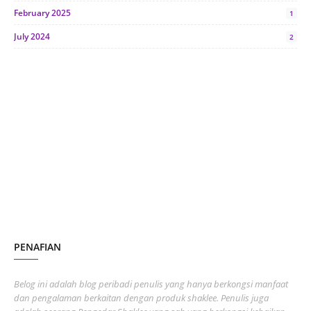
February 2025
1
July 2024
2
June 2024
1
January 2024
5
October 2023
2
July 2023
7
June 2023
1
November 2022
1
October 2022
4
August 2022
2
PENAFIAN
July 2022
3
June 2022
1
Belog ini adalah blog peribadi penulis yang hanya berkongsi manfaat
May 2022
dan pengalaman berkaitan dengan produk shaklee. Penulis juga
3