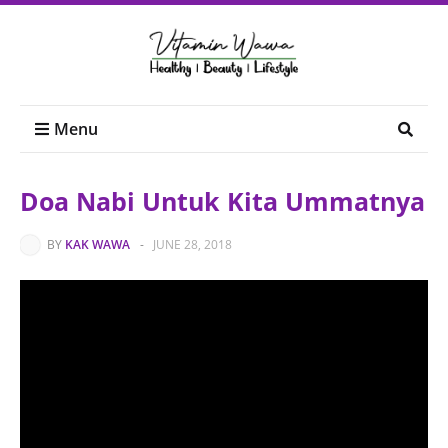
Menu
Doa Nabi Untuk Kita Ummatnya
BY
KAK WAWA
-
JUNE 28, 2018