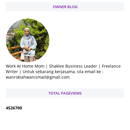
OWNER BLOG
Work At Home Mom | Shaklee Business Leader | Freelance
Writer | Untuk sebarang kerjasama, sila email ke :
wanrokiahwanismail@gmail.com
TOTAL PAGEVIEWS
4
5
2
6
7
0
0