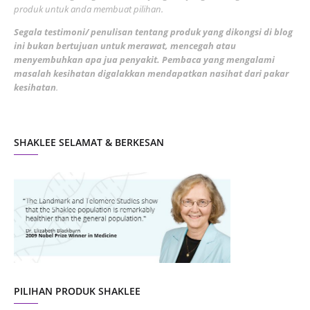
March 2022
3
produk untuk anda membuat pilihan.
February 2022
5
Segala testimoni/ penulisan tentang produk yang dikongsi di blog
ini bukan bertujuan untuk merawat, mencegah atau
January 2022
1
menyembuhkan apa jua penyakit. Pembaca yang mengalami
masalah kesihatan digalakkan mendapatkan nasihat dari pakar
December 2021
3
kesihatan
.
November 2021
1
October 2021
5
SHAKLEE SELAMAT & BERKESAN
September 2021
10
August 2021
4
July 2021
22
June 2021
14
May 2021
1
April 2021
2
March 2021
5
PILIHAN PRODUK SHAKLEE
February 2021
4