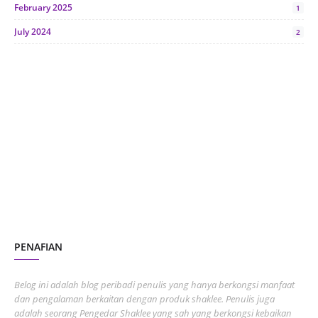
February 2025
1
July 2024
2
June 2024
1
January 2024
5
October 2023
2
July 2023
7
June 2023
1
November 2022
1
October 2022
4
August 2022
2
PENAFIAN
July 2022
3
June 2022
1
Belog ini adalah blog peribadi penulis yang hanya berkongsi manfaat
May 2022
dan pengalaman berkaitan dengan produk shaklee. Penulis juga
3
adalah seorang Pengedar Shaklee yang sah yang berkongsi kebaikan