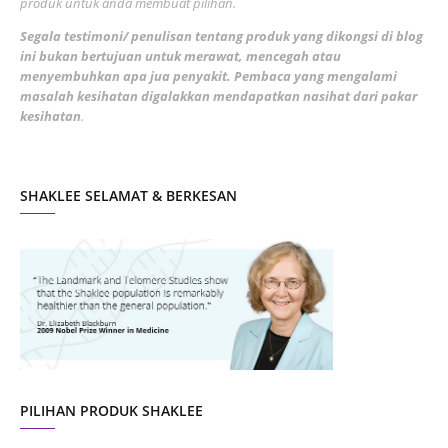
produk untuk anda membuat pilihan.
February 2022
5
Segala testimoni/ penulisan tentang produk yang dikongsi di blog
ini bukan bertujuan untuk merawat, mencegah atau
January 2022
1
menyembuhkan apa jua penyakit. Pembaca yang mengalami
masalah kesihatan digalakkan mendapatkan nasihat dari pakar
December 2021
3
kesihatan
.
November 2021
1
October 2021
5
SHAKLEE SELAMAT & BERKESAN
September 2021
10
August 2021
4
July 2021
22
June 2021
14
May 2021
1
April 2021
2
March 2021
5
PILIHAN PRODUK SHAKLEE
February 2021
4