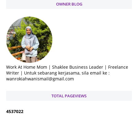
OWNER BLOG
Work At Home Mom | Shaklee Business Leader | Freelance
Writer | Untuk sebarang kerjasama, sila email ke :
wanrokiahwanismail@gmail.com
TOTAL PAGEVIEWS
4
5
3
7
0
2
2