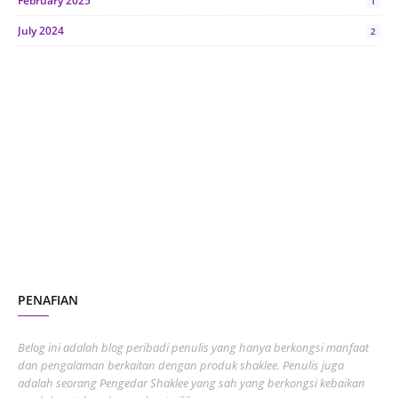
February 2025
1
July 2024
2
June 2024
1
January 2024
5
October 2023
2
July 2023
7
June 2023
1
November 2022
1
October 2022
4
August 2022
2
PENAFIAN
July 2022
3
June 2022
1
Belog ini adalah blog peribadi penulis yang hanya berkongsi manfaat
May 2022
dan pengalaman berkaitan dengan produk shaklee. Penulis juga
3
adalah seorang Pengedar Shaklee yang sah yang berkongsi kebaikan
March 2022
3