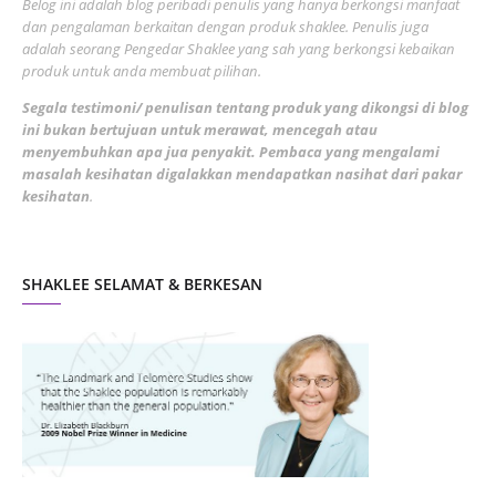
Belog ini adalah blog peribadi penulis yang hanya berkongsi manfaat
May 2022
dan pengalaman berkaitan dengan produk shaklee. Penulis juga
3
adalah seorang Pengedar Shaklee yang sah yang berkongsi kebaikan
March 2022
3
produk untuk anda membuat pilihan.
February 2022
5
Segala testimoni/ penulisan tentang produk yang dikongsi di blog
ini bukan bertujuan untuk merawat, mencegah atau
January 2022
1
menyembuhkan apa jua penyakit. Pembaca yang mengalami
masalah kesihatan digalakkan mendapatkan nasihat dari pakar
December 2021
3
kesihatan
.
November 2021
1
October 2021
5
SHAKLEE SELAMAT & BERKESAN
September 2021
10
August 2021
4
July 2021
22
June 2021
14
May 2021
1
April 2021
2