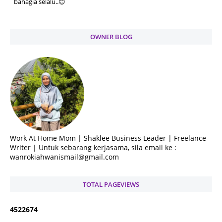
bahagia selalu..😊
OWNER BLOG
Work At Home Mom | Shaklee Business Leader | Freelance
Writer | Untuk sebarang kerjasama, sila email ke :
wanrokiahwanismail@gmail.com
TOTAL PAGEVIEWS
4
5
2
2
6
7
4