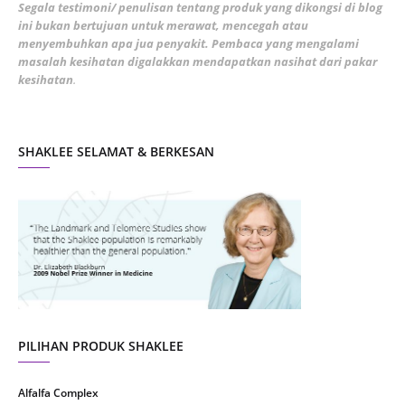
February 2022
5
Segala testimoni/ penulisan tentang produk yang dikongsi di blog
ini bukan bertujuan untuk merawat, mencegah atau
January 2022
1
menyembuhkan apa jua penyakit. Pembaca yang mengalami
masalah kesihatan digalakkan mendapatkan nasihat dari pakar
December 2021
3
kesihatan
.
November 2021
1
October 2021
5
SHAKLEE SELAMAT & BERKESAN
September 2021
10
August 2021
4
July 2021
22
June 2021
14
May 2021
1
April 2021
2
March 2021
5
PILIHAN PRODUK SHAKLEE
February 2021
4
Alfalfa Complex
January 2021
4