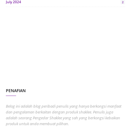
July 2024
2
June 2024
1
January 2024
5
October 2023
2
July 2023
7
June 2023
1
November 2022
1
October 2022
4
August 2022
2
PENAFIAN
July 2022
3
June 2022
1
Belog ini adalah blog peribadi penulis yang hanya berkongsi manfaat
May 2022
dan pengalaman berkaitan dengan produk shaklee. Penulis juga
3
adalah seorang Pengedar Shaklee yang sah yang berkongsi kebaikan
March 2022
3
produk untuk anda membuat pilihan.