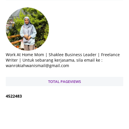
Work At Home Mom | Shaklee Business Leader | Freelance
Writer | Untuk sebarang kerjasama, sila email ke :
wanrokiahwanismail@gmail.com
TOTAL PAGEVIEWS
4
5
2
2
4
8
3