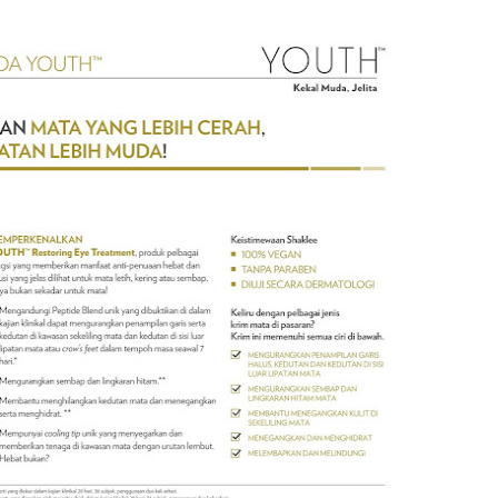
Septem
August
July 20
June 2
May 20
April 2
March 
Februa
Januar
Decemb
Novemb
Octobe
Septem