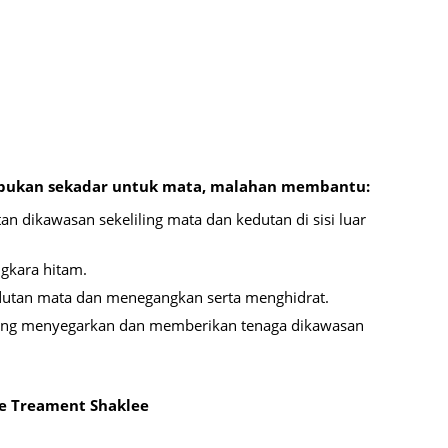
June 2
May 20
April 2
March 
Februa
Januar
 bukan sekadar untuk mata, malahan membantu:
Octobe
n dikawasan sekeliling mata dan kedutan di sisi luar
Septem
gkara hitam.
August
tan mata dan menegangkan serta menghidrat.
July 20
yang menyegarkan dan memberikan tenaga dikawasan
June 2
May 20
ye Treament Shaklee
April 2