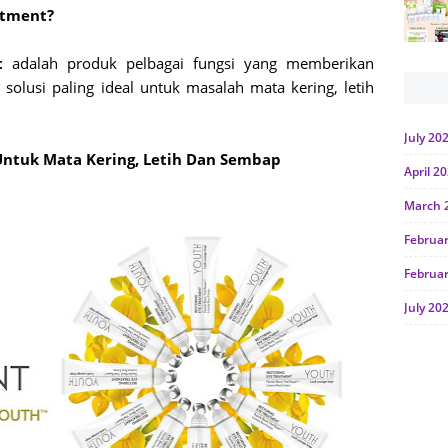
atment?
t
adalah produk pelbagai fungsi yang memberikan
lusi paling ideal untuk masalah mata kering, letih
July 20
Untuk Mata Kering, Letih Dan Sembap
April 2
March 
Februa
Februa
July 20
June 2
Januar
Octobe
July 20