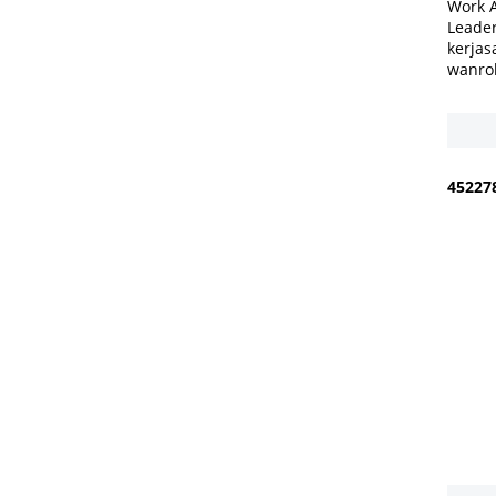
Work 
Leader
kerjas
wanro
4
5
2
2
7