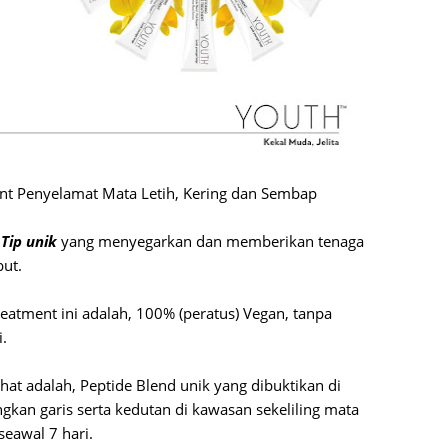
June 2
Novemb
Octobe
August
July 20
ent Penyelamat Mata Letih, Kering dan Sembap
June 2
May 20
 Tip unik
yang menyegarkan dan memberikan tenaga
ut.
March 
Februa
atment ini adalah, 100% (peratus) Vegan, tanpa
.
Januar
Decemb
hat adalah, Peptide Blend unik yang dibuktikan di
Novemb
gkan garis serta kedutan di kawasan sekeliling mata
seawal 7 hari.
Octobe