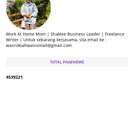
Work At Home Mom | Shaklee Business Leader | Freelance
Writer | Untuk sebarang kerjasama, sila email ke :
wanrokiahwanismail@gmail.com
TOTAL PAGEVIEWS
4
5
3
9
2
2
1