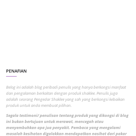
October 2023
2
July 2023
7
June 2023
1
November 2022
1
October 2022
4
August 2022
2
PENAFIAN
July 2022
3
June 2022
1
Belog ini adalah blog peribadi penulis yang hanya berkongsi manfaat
May 2022
dan pengalaman berkaitan dengan produk shaklee. Penulis juga
3
adalah seorang Pengedar Shaklee yang sah yang berkongsi kebaikan
March 2022
3
produk untuk anda membuat pilihan.
February 2022
5
Segala testimoni/ penulisan tentang produk yang dikongsi di blog
ini bukan bertujuan untuk merawat, mencegah atau
January 2022
1
menyembuhkan apa jua penyakit. Pembaca yang mengalami
masalah kesihatan digalakkan mendapatkan nasihat dari pakar
December 2021
3