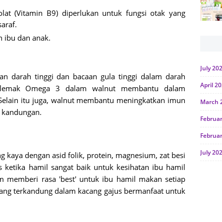
olat (Vitamin B9) diperlukan untuk fungsi otak yang
araf.
 ibu dan anak.
July 20
 darah tinggi dan bacaan gula tinggi dalam darah
April 2
d lemak Omega 3 dalam walnut membantu dalam
Selain itu juga, walnut membantu meningkatkan imun
March 
m kandungan.
Februa
Februa
July 20
kaya dengan asid folik, protein, magnesium, zat besi
s ketika hamil sangat baik untuk kesihatan ibu hamil
June 2
m memberi rasa 'best' untuk ibu hamil makan setiap
Januar
yang terkandung dalam kacang gajus bermanfaat untuk
Octobe
July 20