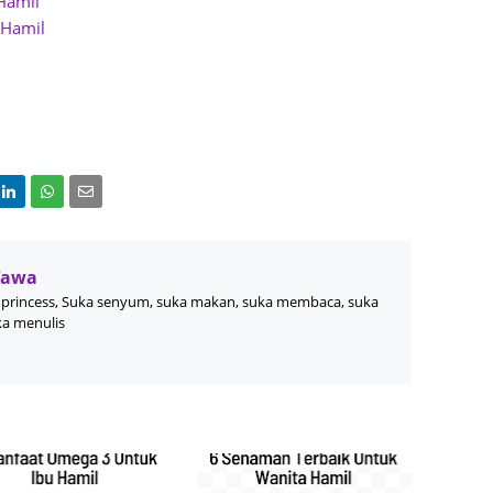
Hamil
August
 Hamil
July 20
May 20
April 2
March 
Februa
Januar
Wawa
Decemb
princess, Suka senyum, suka makan, suka membaca, suka
Novemb
ka menulis
Octobe
Septem
August
July 20