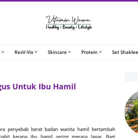
ResV-Vix
Skincare
Protein
Set Shakle
gus Untuk Ibu Hamil
ara penyebab berat badan wanita hamil bertambah
abit kerana ibu hamil sering merasa lapar. Bagi