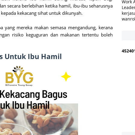
Work 
n secara berlebihan ketika hamil, ibu-ibu seharusnya
Leader
kepada kekacang sihat untuk dikunyah.
kerjas
wanro
 apa yang mereka makan semasa mengandung, kerana
gan risiko keguguran dan makanan tertentu boleh
4
5
2
4
0
s Untuk Ibu Hamil