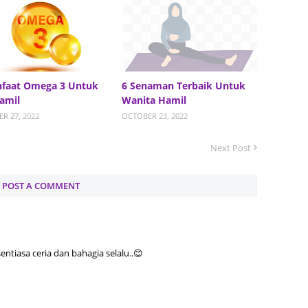
June 2
May 20
April 2
March 
nfaat Omega 3 Untuk
6 Senaman Terbaik Untuk
amil
Wanita Hamil
Februa
R 27, 2022
OCTOBER 23, 2022
Januar
Next Post
Octobe
Septem
POST A COMMENT
August
July 20
June 2
tiasa ceria dan bahagia selalu..😊
May 20
April 2