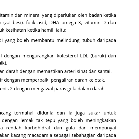
June 2
amin dan mineral yang diperlukan oleh badan ketika
Novemb
n (zat besi), folik asid, DHA omega 3, vitamin D dan
 kesihatan ketika hamil, iaitu:
Octobe
di yang boleh membantu melindungi tubuh daripada
August
July 20
ol dengan mengurangkan kolesterol LDL (buruk) dan
June 2
ik).
darah dengan memastikan arteri sihat dan santai.
May 20
f dengan memperbaiki pengaliran darah ke otak.
March 
jenis 2 dengan mengawal paras gula dalam darah.
Februa
Januar
ang termahal didunia dan ia juga sukar untuk
Decemb
 dengan lemak tak tepu yang boleh meningkatkan
Novemb
juga rendah karbohidrat dan gula dan mempunyai
akan kacang macadamia sebagai sebahagian daripada
Octobe