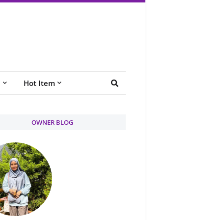
e
Hot Item
OWNER BLOG