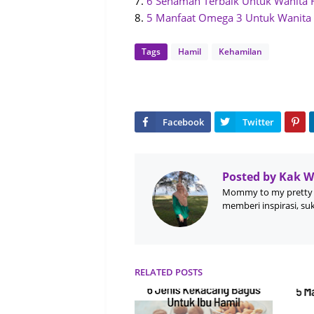
7.
6 Senaman Terbaik Untuk Wanita 
8.
5 Manfaat Omega 3 Untuk Wanita
Tags
Hamil
Kehamilan
Posted by
Kak 
Mommy to my pretty 
memberi inspirasi, su
RELATED POSTS