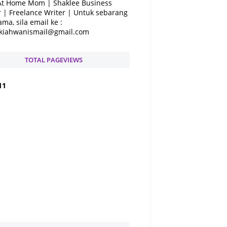
At Home Mom | Shaklee Business
 | Freelance Writer | Untuk sebarang
ama, sila email ke :
kiahwanismail@gmail.com
TOTAL PAGEVIEWS
1
1