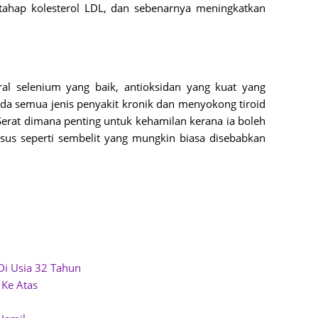
tahap kolesterol LDL, dan sebenarnya meningkatkan
Septem
August
July 20
al selenium yang baik, antioksidan yang kuat yang
June 2
da semua jenis penyakit kronik dan menyokong tiroid
May 20
Serat dimana penting untuk kehamilan kerana ia boleh
s seperti sembelit yang mungkin biasa disebabkan
April 2
March 
Februa
Januar
Decemb
Novemb
i Usia 32 Tahun
Octobe
 Ke Atas
Septem