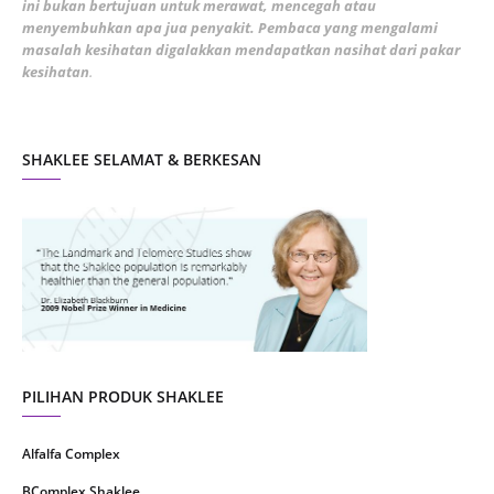
ini bukan bertujuan untuk merawat, mencegah atau
January 2022
1
menyembuhkan apa jua penyakit. Pembaca yang mengalami
masalah kesihatan digalakkan mendapatkan nasihat dari pakar
December 2021
3
kesihatan
.
November 2021
1
October 2021
5
SHAKLEE SELAMAT & BERKESAN
September 2021
10
August 2021
4
July 2021
22
June 2021
14
May 2021
1
April 2021
2
March 2021
5
PILIHAN PRODUK SHAKLEE
February 2021
4
Alfalfa Complex
January 2021
4
BComplex Shaklee