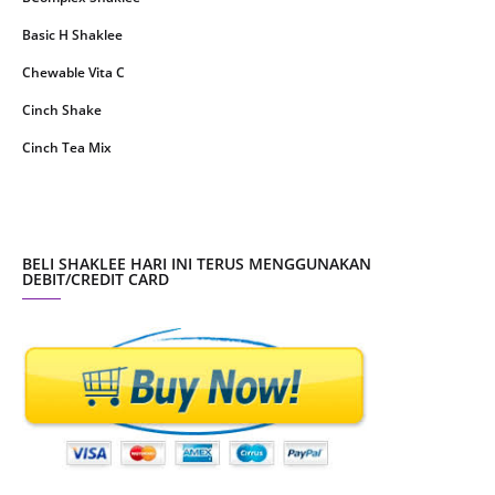
December 2020
13
Basic H Shaklee
November 2020
8
Chewable Vita C
October 2020
16
Cinch Shake
September 2020
9
Cinch Tea Mix
August 2020
6
Collagen Plus Powder
July 2020
8
CoqTrol Plus
May 2020
19
DTX Complex
BELI SHAKLEE HARI INI TERUS MENGGUNAKAN
April 2020
51
DEBIT/CREDIT CARD
Detoks Shaklee
March 2020
28
ESP Shaklee
February 2020
8
Energizing Soy Protein - ESP Shaklee
January 2020
3
Fresh Laundry Shaklee
December 2019
3
GLA Complex
November 2019
16
Garlic Complex
October 2019