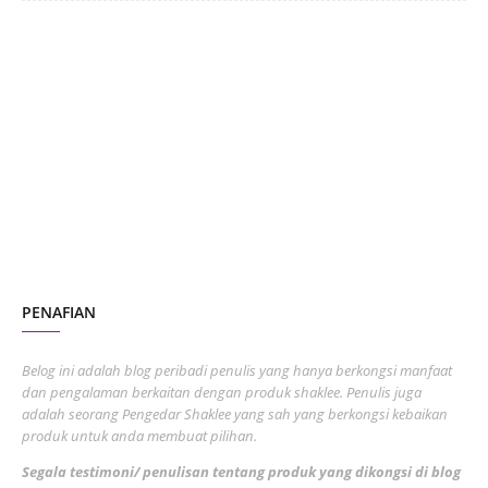
June 2024
1
January 2024
5
October 2023
2
July 2023
7
June 2023
1
November 2022
1
October 2022
4
August 2022
2
PENAFIAN
July 2022
3
June 2022
1
Belog ini adalah blog peribadi penulis yang hanya berkongsi manfaat
May 2022
dan pengalaman berkaitan dengan produk shaklee. Penulis juga
3
adalah seorang Pengedar Shaklee yang sah yang berkongsi kebaikan
March 2022
3
produk untuk anda membuat pilihan.
February 2022
5
Segala testimoni/ penulisan tentang produk yang dikongsi di blog