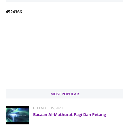
4
5
2
4
3
6
6
MOST POPULAR
DECEMBER 15, 2020
Bacaan Al-Mathurat Pagi Dan Petang