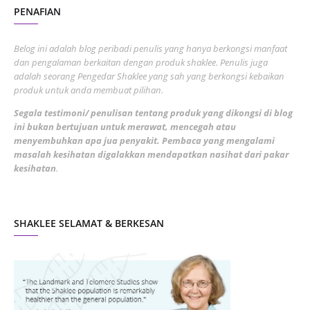
PENAFIAN
July 2022
3
June 2022
1
Belog ini adalah blog peribadi penulis yang hanya berkongsi manfaat
May 2022
dan pengalaman berkaitan dengan produk shaklee. Penulis juga
3
adalah seorang Pengedar Shaklee yang sah yang berkongsi kebaikan
March 2022
3
produk untuk anda membuat pilihan.
February 2022
5
Segala testimoni/ penulisan tentang produk yang dikongsi di blog
ini bukan bertujuan untuk merawat, mencegah atau
January 2022
1
menyembuhkan apa jua penyakit. Pembaca yang mengalami
masalah kesihatan digalakkan mendapatkan nasihat dari pakar
December 2021
3
kesihatan
.
November 2021
1
October 2021
5
SHAKLEE SELAMAT & BERKESAN
September 2021
10
August 2021
4
July 2021
22
June 2021
14