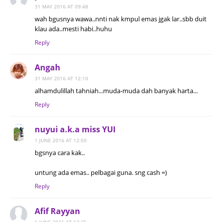
31 MAY 2016 AT 09:48
wah bgusnya wawa..nnti nak kmpul emas jgak lar..sbb duit
klau ada..mesti habi..huhu
Reply
Angah
31 MAY 2016 AT 12:10
alhamdulillah tahniah...muda-muda dah banyak harta...
Reply
nuyui a.k.a miss YUI
1 JUNE 2016 AT 12:50
bgsnya cara kak..
untung ada emas.. pelbagai guna. sng cash =)
Reply
Afif Rayyan