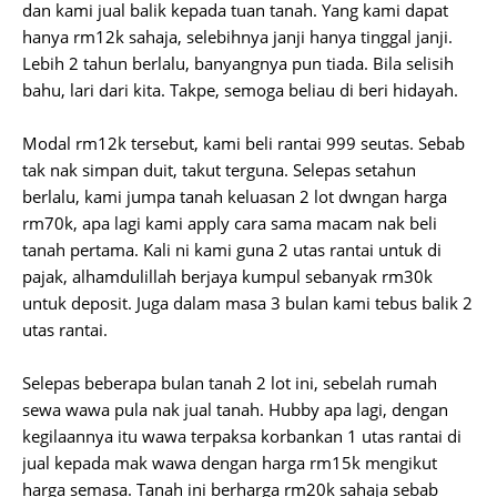
dan kami jual balik kepada tuan tanah. Yang kami dapat
hanya rm12k sahaja, selebihnya janji hanya tinggal janji.
Lebih 2 tahun berlalu, banyangnya pun tiada. Bila selisih
bahu, lari dari kita. Takpe, semoga beliau di beri hidayah.
Modal rm12k tersebut, kami beli rantai 999 seutas. Sebab
tak nak simpan duit, takut terguna. Selepas setahun
berlalu, kami jumpa tanah keluasan 2 lot dwngan harga
rm70k, apa lagi kami apply cara sama macam nak beli
tanah pertama. Kali ni kami guna 2 utas rantai untuk di
pajak, alhamdulillah berjaya kumpul sebanyak rm30k
untuk deposit. Juga dalam masa 3 bulan kami tebus balik 2
utas rantai.
Selepas beberapa bulan tanah 2 lot ini, sebelah rumah
sewa wawa pula nak jual tanah. Hubby apa lagi, dengan
kegilaannya itu wawa terpaksa korbankan 1 utas rantai di
jual kepada mak wawa dengan harga rm15k mengikut
harga semasa. Tanah ini berharga rm20k sahaja sebab