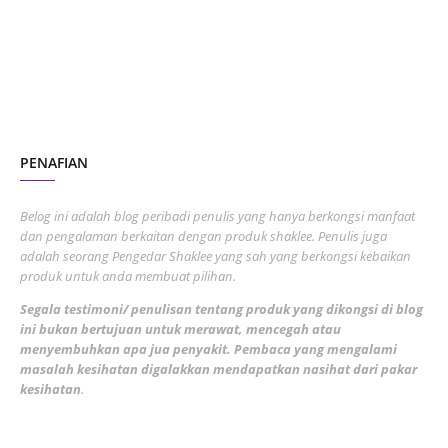
June 2023
1
November 2022
1
October 2022
4
August 2022
2
PENAFIAN
July 2022
3
June 2022
1
Belog ini adalah blog peribadi penulis yang hanya berkongsi manfaat
May 2022
dan pengalaman berkaitan dengan produk shaklee. Penulis juga
3
adalah seorang Pengedar Shaklee yang sah yang berkongsi kebaikan
March 2022
3
produk untuk anda membuat pilihan.
February 2022
5
Segala testimoni/ penulisan tentang produk yang dikongsi di blog
ini bukan bertujuan untuk merawat, mencegah atau
January 2022
1
menyembuhkan apa jua penyakit. Pembaca yang mengalami
masalah kesihatan digalakkan mendapatkan nasihat dari pakar
December 2021
3
kesihatan
.
November 2021
1
October 2021
5