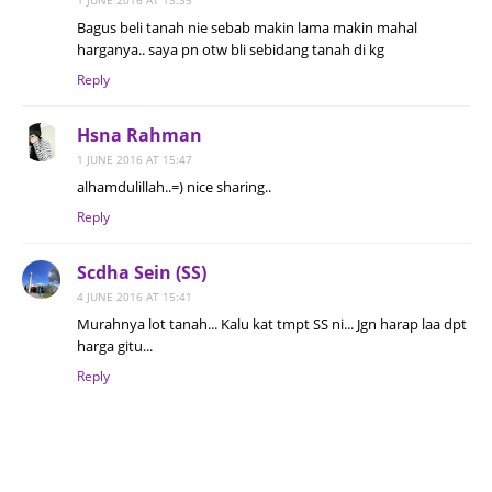
1 JUNE 2016 AT 13:35
Bagus beli tanah nie sebab makin lama makin mahal
harganya.. saya pn otw bli sebidang tanah di kg
Reply
Hsna Rahman
1 JUNE 2016 AT 15:47
alhamdulillah..=) nice sharing..
Reply
Scdha Sein (SS)
4 JUNE 2016 AT 15:41
Murahnya lot tanah... Kalu kat tmpt SS ni... Jgn harap laa dpt
harga gitu...
Reply