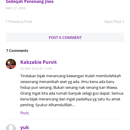
Sedeqah Penenang Jiwa
MAY 27, 2016
Previous Post
Next Post
POST A COMMENT
7 Comments
Kakzakie Purvit
30 MAY 2016 AT 13:38
Tindakan bijak merancang kewangan itulah membolehkah
seseorang menambah aset yg ada. Ilmu kena ada baru
hidup pun senang. Bukan senang nak senang kan Wawa.
Orang ingat kita ada rumah banyak selagi gus dapat. Semua
kena bijak merancang dan ingat padaNya yg satu itu amat
penting. Syukur Alhamdulillah...
Reply
yuk