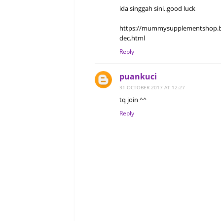
ida singgah sini..good luck
https://mummysupplementshop.blo
dec.html
Reply
puankuci
31 OCTOBER 2017 AT 12:27
tq join ^^
Reply