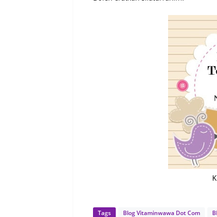
K
Tags
Blog Vitaminwawa Dot Com
B