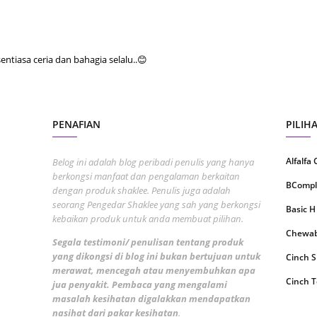
Septem
August
tiasa ceria dan bahagia selalu..😊
July 20
June 2
May 20
PENAFIAN
PILIH
April 2
March 
Alfalfa
Belog ini adalah blog peribadi penulis yang hanya
berkongsi manfaat dan pengalaman berkaitan
Februa
BCompl
dengan produk shaklee. Penulis juga adalah
seorang Pengedar Shaklee yang sah yang berkongsi
Januar
Basic H
kebaikan produk untuk anda membuat pilihan.
Decemb
Chewabl
Segala testimoni/ penulisan tentang produk
yang dikongsi di blog ini bukan bertujuan untuk
Novemb
Cinch 
merawat, mencegah atau menyembuhkan apa
Octobe
Cinch T
jua penyakit. Pembaca yang mengalami
masalah kesihatan digalakkan mendapatkan
Septem
Collage
nasihat dari pakar kesihatan
.