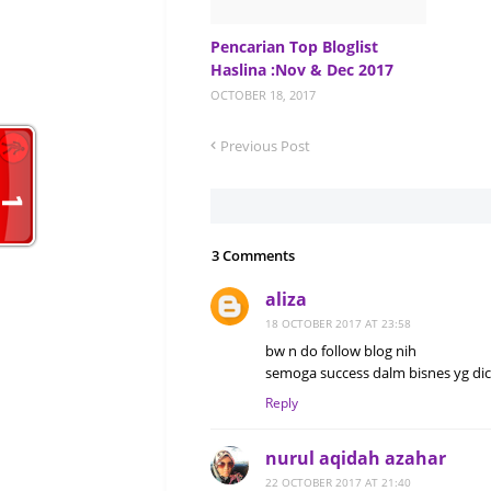
Pencarian Top Bloglist
Haslina :Nov & Dec 2017
OCTOBER 18, 2017
Previous Post
3 Comments
aliza
18 OCTOBER 2017 AT 23:58
bw n do follow blog nih
semoga success dalm bisnes yg dic
Reply
nurul aqidah azahar
22 OCTOBER 2017 AT 21:40