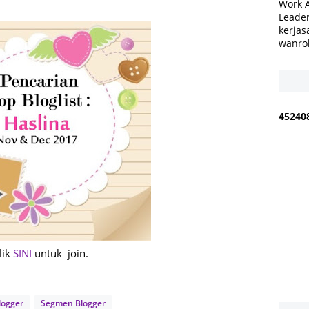
Work 
Leader
kerjas
wanro
4
5
2
4
0
lik
SINI
untuk join.
logger
Segmen Blogger