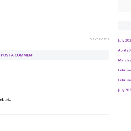
Next Post
July 20
April 2
POST A COMMENT
March 
Februa
Februa
July 20
eburi..
June 2
Januar
Octobe
July 20