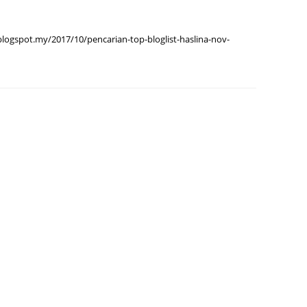
June 2
gspot.my/2017/10/pencarian-top-bloglist-haslina-nov-
Novemb
Octobe
August
July 20
June 2
May 20
March 
Februa
Januar
Decemb
Novemb
Octobe