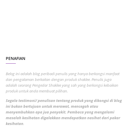
October 2023
2
July 2023
7
June 2023
1
November 2022
1
October 2022
4
August 2022
2
PENAFIAN
July 2022
3
June 2022
1
Belog ini adalah blog peribadi penulis yang hanya berkongsi manfaat
May 2022
dan pengalaman berkaitan dengan produk shaklee. Penulis juga
3
adalah seorang Pengedar Shaklee yang sah yang berkongsi kebaikan
March 2022
3
produk untuk anda membuat pilihan.
February 2022
5
Segala testimoni/ penulisan tentang produk yang dikongsi di blog
ini bukan bertujuan untuk merawat, mencegah atau
January 2022
1
menyembuhkan apa jua penyakit. Pembaca yang mengalami
masalah kesihatan digalakkan mendapatkan nasihat dari pakar
December 2021
3
kesihatan
.
November 2021
1