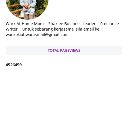
Work At Home Mom | Shaklee Business Leader | Freelance
Writer | Untuk sebarang kerjasama, sila email ke :
wanrokiahwanismail@gmail.com
TOTAL PAGEVIEWS
4
5
2
6
4
5
9