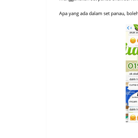
Apa yang ada dalam set panau, boleh