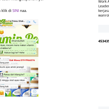
Work 
Leader
 klik di
SINI
naa.
kerjas
wanro
4
5
3
4
3