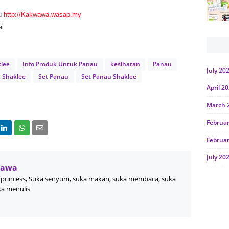
u
http://Kakwawa.wasap.my
ai
klee
Info Produk Untuk Panau
kesihatan
Panau
July 20
x Shaklee
Set Panau
Set Panau Shaklee
April 2
March 
Februa
Februa
July 20
Wawa
June 2
princess, Suka senyum, suka makan, suka membaca, suka
ka menulis
Januar
Octobe
July 20