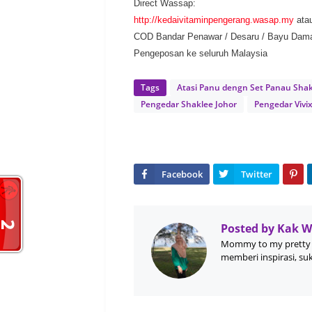
Direct Wassap:
http://kedaivitaminpengerang.wasap.my
ata
COD Bandar Penawar / Desaru / Bayu Dam
Pengeposan ke seluruh Malaysia
Tags
Atasi Panu dengn Set Panau Sha
Pengedar Shaklee Johor
Pengedar Vivi
Posted by
Kak 
Mommy to my pretty 
memberi inspirasi, su