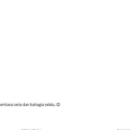
Septem
August
July 20
June 2
May 20
April 2
March 
Februa
Januar
Decemb
tiasa ceria dan bahagia selalu..😊
Novemb
Octobe
Septem