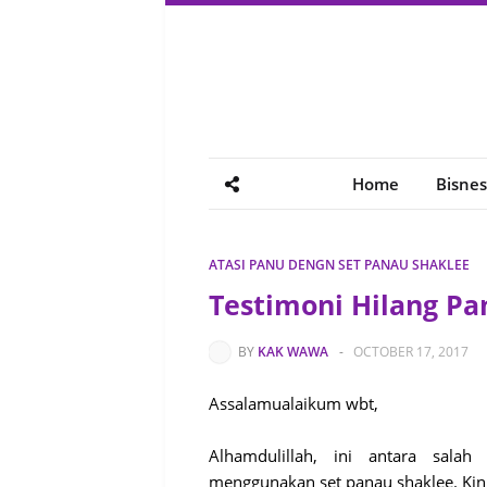
Home
Bisnes
ATASI PANU DENGN SET PANAU SHAKLEE
Testimoni Hilang Pa
BY
KAK WAWA
-
OCTOBER 17, 2017
Assalamualaikum wbt,
Alhamdulillah, ini antara sala
menggunakan set panau shaklee. Kin