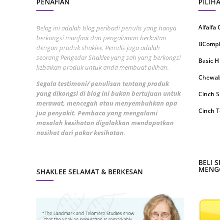
PENAFIAN
PILIH
August
July 20
Alfalfa
Belog ini adalah blog peribadi penulis yang hanya
berkongsi manfaat dan pengalaman berkaitan
May 20
BCompl
dengan produk shaklee. Penulis juga adalah
seorang Pengedar Shaklee yang sah yang berkongsi
April 2
Basic H
kebaikan produk untuk anda membuat pilihan.
March 
Chewabl
Segala testimoni/ penulisan tentang produk
Februa
yang dikongsi di blog ini bukan bertujuan untuk
Cinch 
merawat, mencegah atau menyembuhkan apa
Januar
Cinch T
jua penyakit. Pembaca yang mengalami
masalah kesihatan digalakkan mendapatkan
Decemb
Collage
nasihat dari pakar kesihatan
.
Novemb
CoqTrol
Octobe
DTX Co
BELI 
MENGG
SHAKLEE SELAMAT & BERKESAN
Septem
Detoks
August
ESP Sh
July 20
Energiz