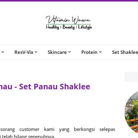
ResV-Vix
Skincare
Protein
Set Shakle
nau - Set Panau Shaklee
h sorang customer kami yang berkongsi selepas
i telah hilang sepenuhnya.