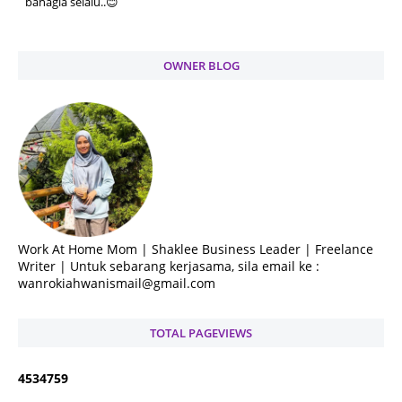
bahagia selalu..😊
OWNER BLOG
Work At Home Mom | Shaklee Business Leader | Freelance
Writer | Untuk sebarang kerjasama, sila email ke :
wanrokiahwanismail@gmail.com
TOTAL PAGEVIEWS
4
5
3
4
7
5
9