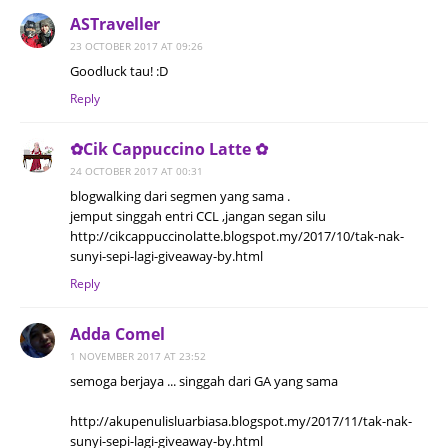
ASTraveller
23 OCTOBER 2017 AT 09:26
Goodluck tau! :D
Reply
✿Cik Cappuccino Latte ✿
24 OCTOBER 2017 AT 00:31
blogwalking dari segmen yang sama .
jemput singgah entri CCL ,jangan segan silu
http://cikcappuccinolatte.blogspot.my/2017/10/tak-nak-
sunyi-sepi-lagi-giveaway-by.html
Reply
Adda Comel
1 NOVEMBER 2017 AT 23:52
semoga berjaya ... singgah dari GA yang sama
http://akupenulisluarbiasa.blogspot.my/2017/11/tak-nak-
sunyi-sepi-lagi-giveaway-by.html