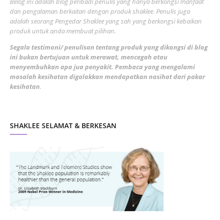
Belog ini adalah blog peribadi penulis yang hanya berkongsi manfaat
May 2022
dan pengalaman berkaitan dengan produk shaklee. Penulis juga
3
adalah seorang Pengedar Shaklee yang sah yang berkongsi kebaikan
March 2022
3
produk untuk anda membuat pilihan.
February 2022
5
Segala testimoni/ penulisan tentang produk yang dikongsi di blog
ini bukan bertujuan untuk merawat, mencegah atau
January 2022
1
menyembuhkan apa jua penyakit. Pembaca yang mengalami
masalah kesihatan digalakkan mendapatkan nasihat dari pakar
December 2021
3
kesihatan
.
November 2021
1
October 2021
5
SHAKLEE SELAMAT & BERKESAN
September 2021
10
August 2021
4
July 2021
22
June 2021
14
May 2021
1
April 2021
2