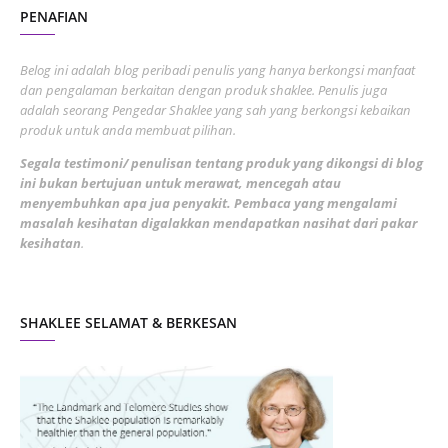
PENAFIAN
July 2022
3
June 2022
1
Belog ini adalah blog peribadi penulis yang hanya berkongsi manfaat
May 2022
dan pengalaman berkaitan dengan produk shaklee. Penulis juga
3
adalah seorang Pengedar Shaklee yang sah yang berkongsi kebaikan
March 2022
3
produk untuk anda membuat pilihan.
February 2022
5
Segala testimoni/ penulisan tentang produk yang dikongsi di blog
ini bukan bertujuan untuk merawat, mencegah atau
January 2022
1
menyembuhkan apa jua penyakit. Pembaca yang mengalami
masalah kesihatan digalakkan mendapatkan nasihat dari pakar
December 2021
3
kesihatan
.
November 2021
1
October 2021
5
SHAKLEE SELAMAT & BERKESAN
September 2021
10
August 2021
4
July 2021
22
June 2021
14