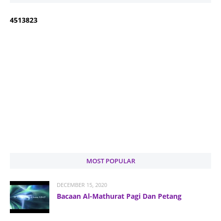
4
5
1
3
8
2
3
MOST POPULAR
DECEMBER 15, 2020
Bacaan Al-Mathurat Pagi Dan Petang