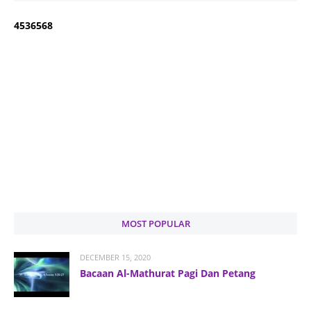
4
5
3
6
5
6
8
MOST POPULAR
DECEMBER 15, 2020
Bacaan Al-Mathurat Pagi Dan Petang