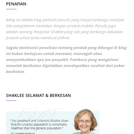
PENAFIAN
July 2022
3
June 2022
1
Belog ini adalah blog peribadi penulis yang hanya berkongsi manfaat
May 2022
dan pengalaman berkaitan dengan produk shaklee. Penulis juga
3
adalah seorang Pengedar Shaklee yang sah yang berkongsi kebaikan
March 2022
3
produk untuk anda membuat pilihan.
February 2022
5
Segala testimoni/ penulisan tentang produk yang dikongsi di blog
ini bukan bertujuan untuk merawat, mencegah atau
January 2022
1
menyembuhkan apa jua penyakit. Pembaca yang mengalami
masalah kesihatan digalakkan mendapatkan nasihat dari pakar
December 2021
3
kesihatan
.
November 2021
1
October 2021
5
SHAKLEE SELAMAT & BERKESAN
September 2021
10
August 2021
4
July 2021
22
June 2021
14