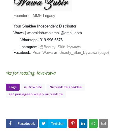
Founder of MME Legacy.
Your Shaklee Independent Distributor
Wawa | wanrokiahwanismail@gmail.com
Whatsapp: 019 996 6576
Instagram:
@Beauty_Skin_bywawa
Facebook:
Puan Wawa
or
Beauty_Skin_Bywawa (page)
thanks for reading..lovewawa
Tags
nutriwhite
Nutriwhite shaklee
set penjagaan wajah nutriwhite