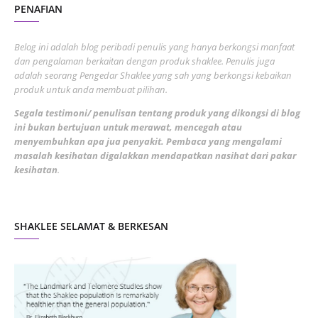
PENAFIAN
July 2022
3
June 2022
1
Belog ini adalah blog peribadi penulis yang hanya berkongsi manfaat
May 2022
dan pengalaman berkaitan dengan produk shaklee. Penulis juga
3
adalah seorang Pengedar Shaklee yang sah yang berkongsi kebaikan
March 2022
3
produk untuk anda membuat pilihan.
February 2022
5
Segala testimoni/ penulisan tentang produk yang dikongsi di blog
ini bukan bertujuan untuk merawat, mencegah atau
January 2022
1
menyembuhkan apa jua penyakit. Pembaca yang mengalami
masalah kesihatan digalakkan mendapatkan nasihat dari pakar
December 2021
3
kesihatan
.
November 2021
1
October 2021
5
SHAKLEE SELAMAT & BERKESAN
September 2021
10
August 2021
4
July 2021
22
June 2021
14