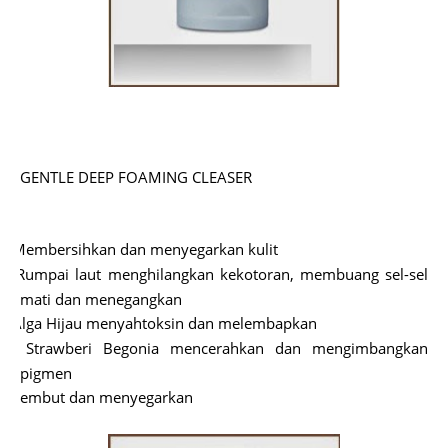
GENTLE DEEP FOAMING CLEASER
Membersihkan dan menyegarkan kulit
ü
Rumpai laut menghilangkan kekotoran, membuang sel-sel
ü
mati dan menegangkan
Alga Hijau menyahtoksin dan melembapkan
ü
Strawberi Begonia mencerahkan dan mengimbangkan
ü
pigmen
Lembut dan menyegarkan
ü