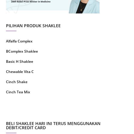
May 2021
1
April 2021
2
March 2021
5
PILIHAN PRODUK SHAKLEE
February 2021
4
Alfalfa Complex
January 2021
4
BComplex Shaklee
December 2020
13
Basic H Shaklee
November 2020
8
Chewable Vita C
October 2020
16
Cinch Shake
September 2020
9
Cinch Tea Mix
August 2020
6
Collagen Plus Powder
July 2020
8
CoqTrol Plus
May 2020
19
DTX Complex
BELI SHAKLEE HARI INI TERUS MENGGUNAKAN
April 2020
51
DEBIT/CREDIT CARD
Detoks Shaklee