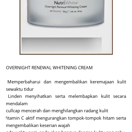
OVERNIGHT RENEWAL WHITENING CREAM
Memperbaharui dan mengembalikan keremajaan kulit
ü
sewaktu tidur
Linden menyihatkan serta melembapkan kulit secara
ü
mendalam
Scullcap mencerah dan menghilangkan radang kulit
ü
Vitamin C aktif mengurangkan tompok-tompok hitam serta
ü
mengembalikan keserian wajah