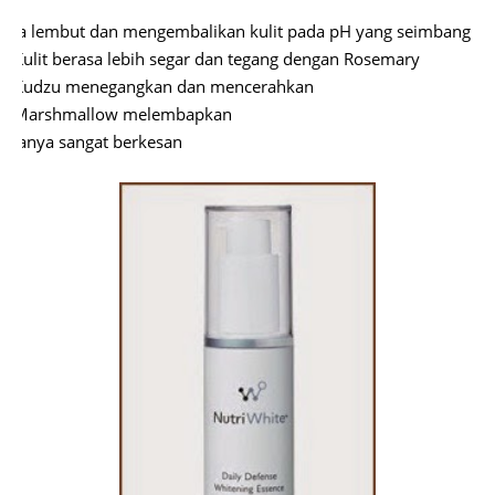
Ia lembut dan mengembalikan kulit pada pH yang seimbang
ü
Kulit berasa lebih segar dan tegang dengan Rosemary
ü
Kudzu menegangkan dan mencerahkan
ü
Marshmallow melembapkan
ü
Ianya sangat berkesan
ü