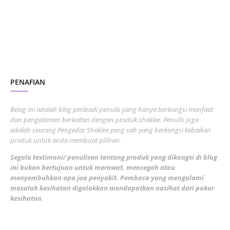
June 2023
1
November 2022
1
October 2022
4
August 2022
2
PENAFIAN
July 2022
3
June 2022
1
Belog ini adalah blog peribadi penulis yang hanya berkongsi manfaat
May 2022
dan pengalaman berkaitan dengan produk shaklee. Penulis juga
3
adalah seorang Pengedar Shaklee yang sah yang berkongsi kebaikan
March 2022
3
produk untuk anda membuat pilihan.
February 2022
5
Segala testimoni/ penulisan tentang produk yang dikongsi di blog
ini bukan bertujuan untuk merawat, mencegah atau
January 2022
1
menyembuhkan apa jua penyakit. Pembaca yang mengalami
masalah kesihatan digalakkan mendapatkan nasihat dari pakar
December 2021
3
kesihatan
.
November 2021
1
October 2021
5