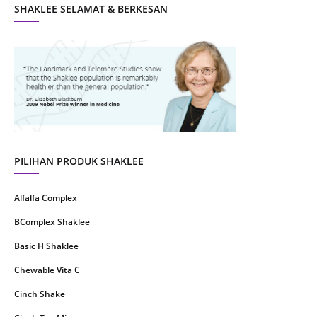
SHAKLEE SELAMAT & BERKESAN
September 2021
10
August 2021
4
July 2021
22
June 2021
14
May 2021
1
April 2021
2
March 2021
5
PILIHAN PRODUK SHAKLEE
February 2021
4
Alfalfa Complex
January 2021
4
BComplex Shaklee
December 2020
13
Basic H Shaklee
November 2020
8
Chewable Vita C
October 2020
16
Cinch Shake
September 2020
9