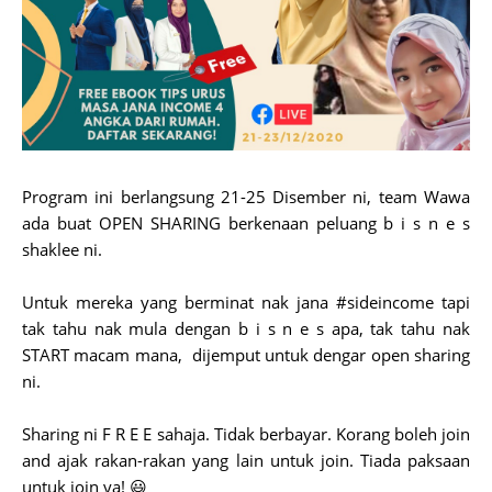
Program ini berlangsung 21-25 Disember ni, team Wawa
ada buat OPEN SHARING berkenaan peluang b i s n e s
shaklee ni.
Untuk mereka yang berminat nak jana #sideincome tapi
tak tahu nak mula dengan b i s n e s apa, tak tahu nak
START macam mana, dijemput untuk dengar open sharing
ni.
Sharing ni F R E E sahaja. Tidak berbayar. Korang boleh join
and ajak rakan-rakan yang lain untuk join. Tiada paksaan
untuk join ya! 😃