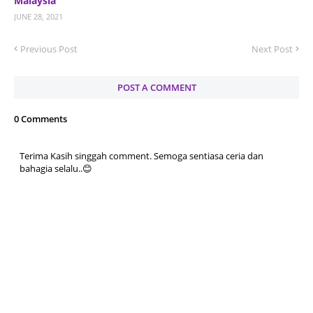
Malaysia
JUNE 28, 2021
Previous Post
Next Post
POST A COMMENT
0 Comments
Terima Kasih singgah comment. Semoga sentiasa ceria dan
bahagia selalu..😊