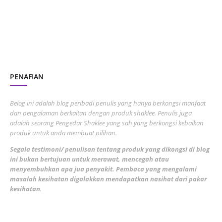
June 2023
1
November 2022
1
October 2022
4
August 2022
2
PENAFIAN
July 2022
3
June 2022
1
Belog ini adalah blog peribadi penulis yang hanya berkongsi manfaat
May 2022
dan pengalaman berkaitan dengan produk shaklee. Penulis juga
3
adalah seorang Pengedar Shaklee yang sah yang berkongsi kebaikan
March 2022
3
produk untuk anda membuat pilihan.
February 2022
5
Segala testimoni/ penulisan tentang produk yang dikongsi di blog
ini bukan bertujuan untuk merawat, mencegah atau
January 2022
1
menyembuhkan apa jua penyakit. Pembaca yang mengalami
masalah kesihatan digalakkan mendapatkan nasihat dari pakar
December 2021
3
kesihatan
.
November 2021
1
October 2021
5