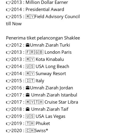
👉2013 : Million Dollar Earner
👉2014 : Presidential Award
👉2015 : 🇲🇾Field Advisory Council
till Now
Penerima tiket pelancongan Shaklee
👉2012 : 🕋Umrah Ziarah Turki
👉2013 : 🇫🇷🇬🇧 London Paris
👉2013 : 🇲🇾 Kota Kinabalu
👉2014 : 🇺🇸 USA Long Beach
👉2014 : 🇲🇾 Sunway Resort
👉2015 : 🇮🇹 Italy
👉2016 : 🕋Umrah Ziarah Jordan
👉2017 : 🕋 Umrah Ziarah Istanbul
👉2017 : 🇲🇾🇹🇭 Cruise Star Libra
👉2018 : 🕋 Umrah Ziarah Taif
👉2019 : 🇺🇸 USA Las Vegas
👉2019 : 🇹🇭 Phuket
👉2020 : 🇨🇭Swiss*