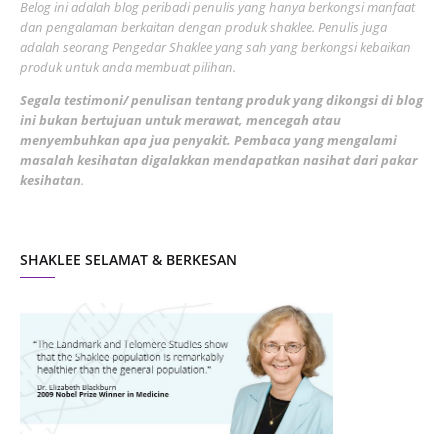
Belog ini adalah blog peribadi penulis yang hanya berkongsi manfaat
May 2022
dan pengalaman berkaitan dengan produk shaklee. Penulis juga
3
adalah seorang Pengedar Shaklee yang sah yang berkongsi kebaikan
March 2022
3
produk untuk anda membuat pilihan.
February 2022
5
Segala testimoni/ penulisan tentang produk yang dikongsi di blog
ini bukan bertujuan untuk merawat, mencegah atau
January 2022
1
menyembuhkan apa jua penyakit. Pembaca yang mengalami
masalah kesihatan digalakkan mendapatkan nasihat dari pakar
December 2021
3
kesihatan
.
November 2021
1
October 2021
5
SHAKLEE SELAMAT & BERKESAN
September 2021
10
August 2021
4
July 2021
22
June 2021
14
May 2021
1
April 2021
2