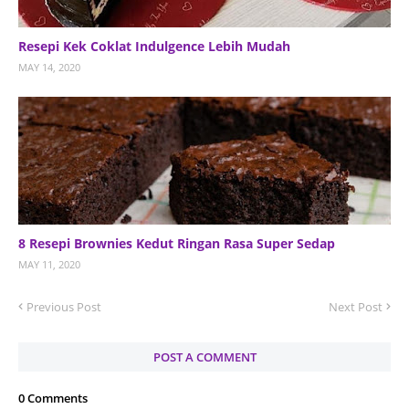
Resepi Kek Coklat Indulgence Lebih Mudah
MAY 14, 2020
8 Resepi Brownies Kedut Ringan Rasa Super Sedap
MAY 11, 2020
Previous Post
Next Post
POST A COMMENT
0 Comments