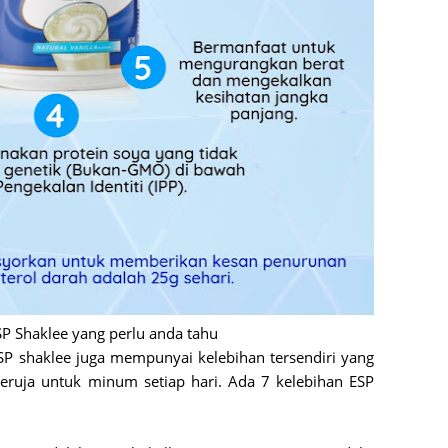
June 2
Novemb
Octobe
August
July 20
June 2
May 20
March 
Februa
SP Shaklee yang perlu anda tahu
Januar
ESP shaklee juga mempunyai kelebihan tersendiri yang
Decemb
eruja untuk minum setiap hari. Ada 7 kelebihan ESP
Novemb
Octobe