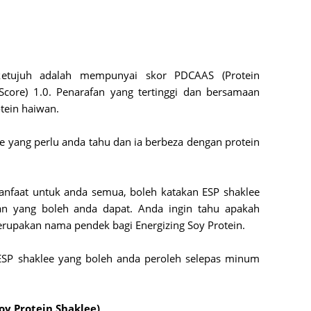
June 2
May 20
April 2
ketujuh adalah mempunyai skor PDCAAS (Protein
March 
 Score) 1.0. Penarafan yang tertinggi dan bersamaan
Februa
tein haiwan.
Januar
e yang perlu anda tahu dan ia berbeza dengan protein
Octobe
Septem
nfaat untuk anda semua, boleh katakan ESP shaklee
August
an yang boleh anda dapat. Anda ingin tahu apakah
July 20
erupakan nama pendek bagi Energizing Soy Protein.
June 2
ESP shaklee yang boleh anda peroleh selepas minum
May 20
April 2
oy Protein Shaklee)