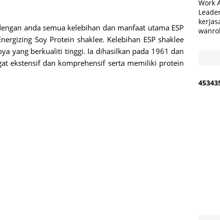
Work 
Leader
kerjas
 dengan anda semua kelebihan dan manfaat utama ESP
wanro
Energizing Soy Protein shaklee. Kelebihan ESP shaklee
ya yang berkualiti tinggi. Ia dihasilkan pada 1961 dan
at ekstensif dan komprehensif serta memiliki protein
4
5
3
4
3