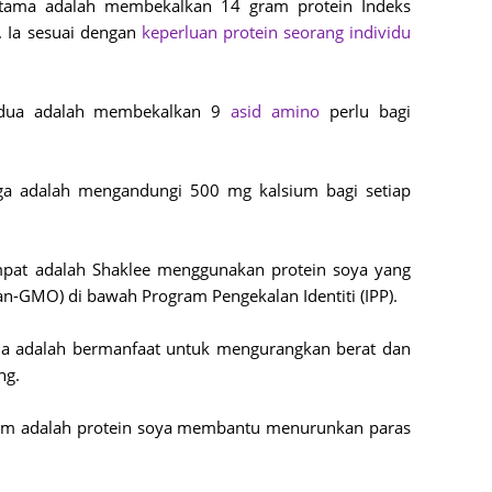
rtama adalah membekalkan 14 gram protein Indeks
Septem
. Ia sesuai dengan
keperluan protein seorang individu
August
July 20
kedua adalah membekalkan 9
asid amino
perlu bagi
June 2
May 20
iga adalah mengandungi 500 mg kalsium bagi setiap
April 2
March 
mpat adalah Shaklee menggunakan protein soya yang
Februa
an-GMO) di bawah Program Pengekalan Identiti (IPP).
Januar
ima adalah bermanfaat untuk mengurangkan berat dan
Decemb
ng.
Novemb
nam adalah protein soya membantu menurunkan paras
Octobe
Septem