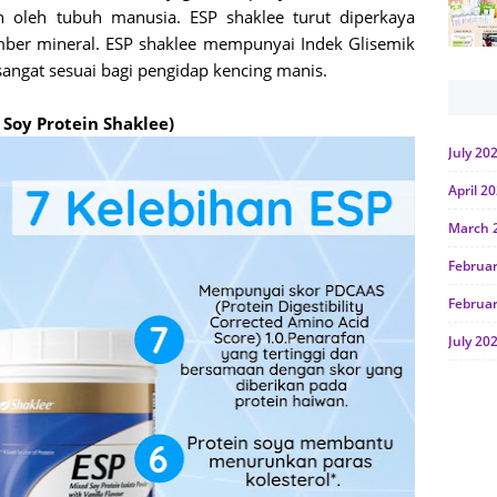
an oleh tubuh manusia. ESP shaklee turut diperkaya
ber mineral. ESP shaklee mempunyai Indek Glisemik
 sangat sesuai bagi pengidap kencing manis.
 Soy Protein Shaklee)
July 20
April 2
March 
Februa
Februa
July 20
June 2
Januar
Octobe
July 20