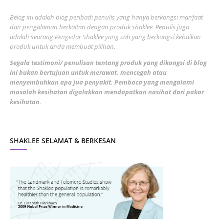
June 2022
1
Belog ini adalah blog peribadi penulis yang hanya berkongsi manfaat
May 2022
dan pengalaman berkaitan dengan produk shaklee. Penulis juga
3
adalah seorang Pengedar Shaklee yang sah yang berkongsi kebaikan
March 2022
3
produk untuk anda membuat pilihan.
February 2022
5
Segala testimoni/ penulisan tentang produk yang dikongsi di blog
ini bukan bertujuan untuk merawat, mencegah atau
January 2022
1
menyembuhkan apa jua penyakit. Pembaca yang mengalami
masalah kesihatan digalakkan mendapatkan nasihat dari pakar
December 2021
3
kesihatan
.
November 2021
1
October 2021
5
SHAKLEE SELAMAT & BERKESAN
September 2021
10
August 2021
4
July 2021
22
June 2021
14
May 2021
1