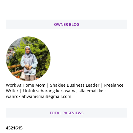
OWNER BLOG
Work At Home Mom | Shaklee Business Leader | Freelance
Writer | Untuk sebarang kerjasama, sila email ke :
wanrokiahwanismail@gmail.com
TOTAL PAGEVIEWS
4
5
2
1
6
1
5