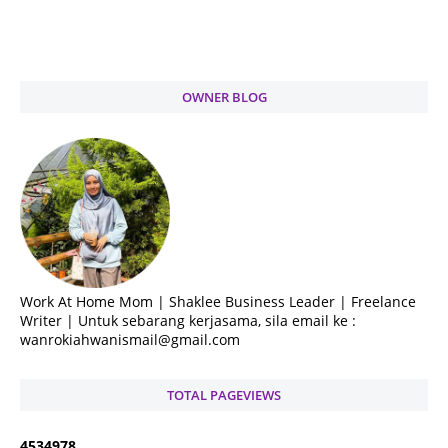
OWNER BLOG
Work At Home Mom | Shaklee Business Leader | Freelance
Writer | Untuk sebarang kerjasama, sila email ke :
wanrokiahwanismail@gmail.com
TOTAL PAGEVIEWS
4
5
3
4
9
7
8