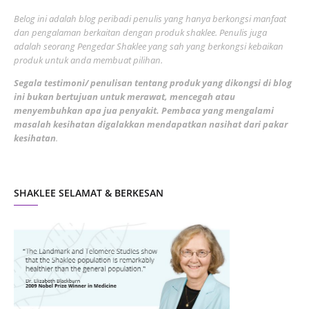
June 2022
1
Belog ini adalah blog peribadi penulis yang hanya berkongsi manfaat
May 2022
dan pengalaman berkaitan dengan produk shaklee. Penulis juga
3
adalah seorang Pengedar Shaklee yang sah yang berkongsi kebaikan
March 2022
3
produk untuk anda membuat pilihan.
February 2022
5
Segala testimoni/ penulisan tentang produk yang dikongsi di blog
ini bukan bertujuan untuk merawat, mencegah atau
January 2022
1
menyembuhkan apa jua penyakit. Pembaca yang mengalami
masalah kesihatan digalakkan mendapatkan nasihat dari pakar
December 2021
3
kesihatan
.
November 2021
1
October 2021
5
SHAKLEE SELAMAT & BERKESAN
September 2021
10
August 2021
4
July 2021
22
June 2021
14
May 2021
1