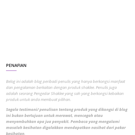
October 2023
2
July 2023
7
June 2023
1
November 2022
1
October 2022
4
August 2022
2
PENAFIAN
July 2022
3
June 2022
1
Belog ini adalah blog peribadi penulis yang hanya berkongsi manfaat
May 2022
dan pengalaman berkaitan dengan produk shaklee. Penulis juga
3
adalah seorang Pengedar Shaklee yang sah yang berkongsi kebaikan
March 2022
3
produk untuk anda membuat pilihan.
February 2022
5
Segala testimoni/ penulisan tentang produk yang dikongsi di blog
ini bukan bertujuan untuk merawat, mencegah atau
January 2022
1
menyembuhkan apa jua penyakit. Pembaca yang mengalami
masalah kesihatan digalakkan mendapatkan nasihat dari pakar
December 2021
3
kesihatan
.