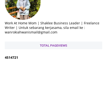
Work At Home Mom | Shaklee Business Leader | Freelance
Writer | Untuk sebarang kerjasama, sila email ke :
wanrokiahwanismail@gmail.com
TOTAL PAGEVIEWS
4
5
1
4
7
2
1