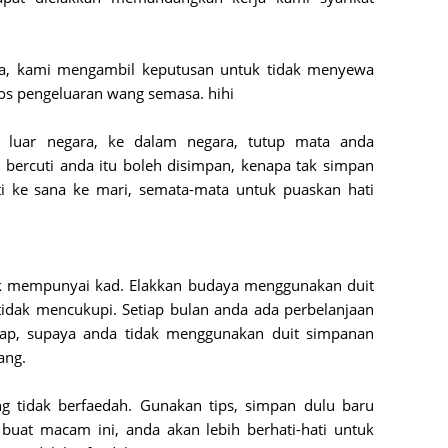
Septem
August
a, kami mengambil keputusan untuk tidak menyewa
July 20
s pengeluaran wang semasa. hihi
June 2
ke luar negara, ke dalam negara, tutup mata anda
May 20
it bercuti anda itu boleh disimpan, kenapa tak simpan
April 2
ti ke sana ke mari, semata-mata untuk puaskan hati
March 
Februa
Januar
ak mempunyai kad. Elakkan budaya menggunakan duit
 tidak mencukupi. Setiap bulan anda ada perbelanjaan
Decemb
siap, supaya anda tidak menggunakan duit simpanan
Novemb
ang.
Octobe
g tidak berfaedah. Gunakan tips, simpan dulu baru
Septem
a buat macam ini, anda akan lebih berhati-hati untuk
August