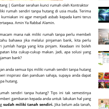
utang | Gambar serahan kunci rumah oleh Kontraktor
iliki rumah sendiri tanpa hutang di usia muda. Terima
h kurniakan ini agar menjadi asbab kepada kami terus
rtaqwa. Amin Ya Rabbal Alamin.
 macam mana nak miliki rumah tanpa perlu membeli
tahu bahawa jika melalui pinjaman bank, kita perlu
i jumlah harga yang kita pinjam. Keadaan ini boleh
atan kita cukup-cukup makan. Jadi, apa solusi yang
injaman bank?
an anda semua tips miliki rumah sendiri tanpa hutang
eri inspirasi dan panduan sahaja, supaya anda dapat
npa hutang.
umah sendiri tanpa hutang? Tips ini tak semestinya
emberi gambaran kepada anda untuk lakukan hal yang
ng
sudah miliki tanah sendiri.
Jika belum ada tanah,