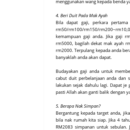
menggunakan wang kepada benda yan
4. Beri Duit Pada Mak Ayah
Bila dapat gaji, perkara pertama
rm50/rm100/rm150/rm200~rm10,
kemampuan gaji anda. Jika gaji r
rm5000, bagilah dekat mak ayah rm5
rm2000. Terpulang kepada anda bera
banyaklah anda akan dapat.
Budayakan gaji anda untuk member
cabut duit perbelanjaan anda dan 
lakukan sejak dahulu lagi. Dapat je 
pasti Allah akan ganti balik dengan y
5. Berapa Nak Simpan?
Bergantung kepada target anda, ji
bila nak rumah kita siap. Jika 4 t
RM2083 simpanan untuk sebulan. J