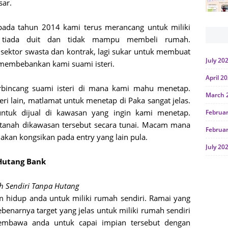
sar.
 pada tahun 2014 kami terus merancang untuk miliki
i tiada duit dan tidak mampu membeli rumah.
ektor swasta dan kontrak, lagi sukar untuk membuat
July 20
 membebankan kami suami isteri.
April 2
rbincang suami isteri di mana kami mahu menetap.
March 
ri lain, matlamat untuk menetap di Paka sangat jelas.
untuk dijual di kawasan yang ingin kami menetap.
Februa
tanah dikawasan tersebut secara tunai. Macam mana
Februa
akan kongsikan pada entry yang lain pula.
July 20
 Hutang Bank
June 2
Januar
ah Sendiri Tanpa Hutang
am hidup anda untuk miliki rumah sendiri. Ramai yang
Octobe
benarnya target yang jelas untuk miliki rumah sendiri
July 20
embawa anda untuk capai impian tersebut dengan