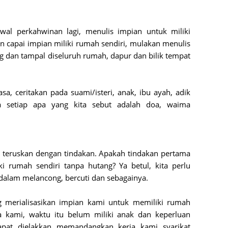
June 2
Novemb
wal perkahwinan lagi, menulis impian untuk miliki
Octobe
in capai impian miliki rumah sendiri, mulakan menulis
ng dan tampal diseluruh rumah, dapur dan bilik tempat
August
July 20
a, ceritakan pada suami/isteri, anak, ibu ayah, adik
June 2
a setiap apa yang kita sebut adalah doa, waima
May 20
March 
Februa
n teruskan dengan tindakan. Apakah tindakan pertama
Januar
ki rumah sendiri tanpa hutang? Ya betul, kita perlu
dalam melancong, bercuti dan sebagainya.
Decemb
Novemb
g merialisasikan impian kami untuk memiliki rumah
Octobe
a kami, waktu itu belum miliki anak dan keperluan
at dielakkan memandangkan kerja kami syarikat