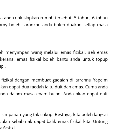
May 20
ila anda nak siapkan rumah tersebut. 5 tahun, 6 tahun
April 2
my boleh sarankan anda boleh doakan setiap masa
March 
Februa
Januar
eh menyimpan wang melalui emas fizikal. Beli emas
Octobe
 kerana, emas fizikal boleh bantu anda untuk topup
pi.
Septem
August
 fizikal dengan membuat gadaian di arrahnu Yapeim
July 20
 akan dapat dua faedah iaitu duit dan emas. Cuma anda
nda dalam masa enam bulan. Anda akan dapat duit
June 2
May 20
impanan yang tak cukup. Bestnya, kita boleh langsai
April 2
ulan sebab nak dapat balik emas fizikal kita. Untung
March 
fizikal.