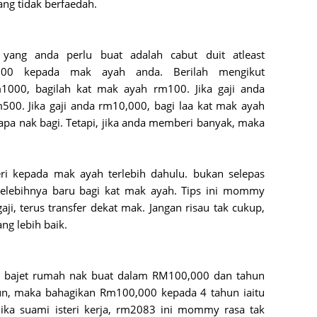
g tidak berfaedah.
July 20
May 20
 yang anda perlu buat adalah cabut duit atleast
000 kepada mak ayah anda. Berilah mengikut
April 2
m1000, bagilah kat mak ayah rm100. Jika gaji anda
March 
00. Jika gaji anda rm10,000, bagi laa kat mak ayah
Februa
pa nak bagi. Tetapi, jika anda memberi banyak, maka
Januar
Decemb
i kepada mak ayah terlebih dahulu. bukan selepas
selebihnya baru bagi kat mak ayah. Tips ini mommy
Novemb
gaji, terus transfer dekat mak. Jangan risau tak cukup,
Octobe
ang lebih baik.
Septem
August
ka bajet rumah nak buat dalam RM100,000 dan tahun
July 20
ahun, maka bahagikan Rm100,000 kepada 4 tahun iaitu
ika suami isteri kerja, rm2083 ini mommy rasa tak
June 2