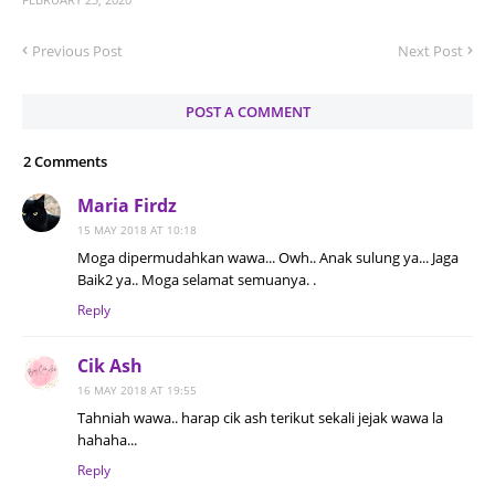
Previous Post
Next Post
POST A COMMENT
2 Comments
Maria Firdz
15 MAY 2018 AT 10:18
Moga dipermudahkan wawa... Owh.. Anak sulung ya... Jaga
Baik2 ya.. Moga selamat semuanya. .
Reply
Cik Ash
16 MAY 2018 AT 19:55
Tahniah wawa.. harap cik ash terikut sekali jejak wawa la
hahaha...
Reply