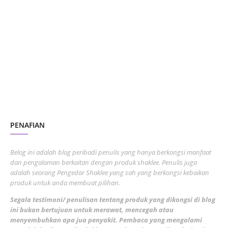
January 2024
5
October 2023
2
July 2023
7
June 2023
1
November 2022
1
October 2022
4
August 2022
2
PENAFIAN
July 2022
3
June 2022
1
Belog ini adalah blog peribadi penulis yang hanya berkongsi manfaat
May 2022
dan pengalaman berkaitan dengan produk shaklee. Penulis juga
3
adalah seorang Pengedar Shaklee yang sah yang berkongsi kebaikan
March 2022
3
produk untuk anda membuat pilihan.
February 2022
5
Segala testimoni/ penulisan tentang produk yang dikongsi di blog
ini bukan bertujuan untuk merawat, mencegah atau
January 2022
1
menyembuhkan apa jua penyakit. Pembaca yang mengalami