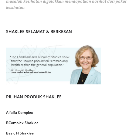
masalah kesihatan digalakkan mendapatkan nasihat dari pakar
December 2021
3
kesihatan
.
November 2021
1
October 2021
5
SHAKLEE SELAMAT & BERKESAN
September 2021
10
August 2021
4
July 2021
22
June 2021
14
May 2021
1
April 2021
2
March 2021
5
PILIHAN PRODUK SHAKLEE
February 2021
4
Alfalfa Complex
January 2021
4
BComplex Shaklee
December 2020
13
Basic H Shaklee
November 2020
8