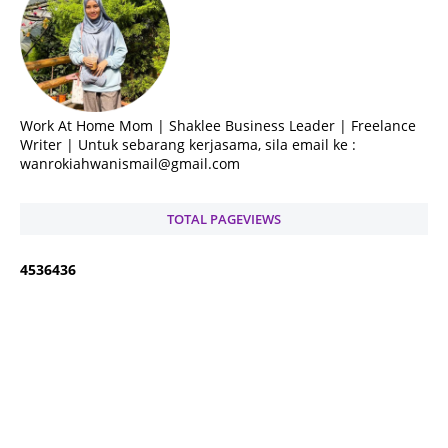
Work At Home Mom | Shaklee Business Leader | Freelance
Writer | Untuk sebarang kerjasama, sila email ke :
wanrokiahwanismail@gmail.com
TOTAL PAGEVIEWS
4
5
3
6
4
3
6