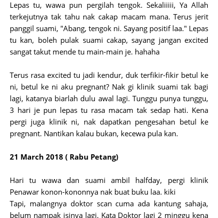
Lepas tu, wawa pun pergilah tengok. Sekaliiiii, Ya Allah
terkejutnya tak tahu nak cakap macam mana. Terus jerit
panggil suami, "Abang, tengok ni. Sayang positif laa." Lepas
tu kan, boleh pulak suami cakap, sayang jangan excited
sangat takut mende tu main-main je. hahaha
Terus rasa excited tu jadi kendur, duk terfikir-fikir betul ke
ni, betul ke ni aku pregnant? Nak gi klinik suami tak bagi
lagi, katanya biarlah dulu awal lagi. Tunggu punya tunggu,
3 hari je pun lepas tu rasa macam tak sedap hati. Kena
pergi juga klinik ni, nak dapatkan pengesahan betul ke
pregnant. Nantikan kalau bukan, kecewa pula kan.
21 March 2018 ( Rabu Petang)
Hari tu wawa dan suami ambil halfday, pergi klinik
Penawar konon-kononnya nak buat buku laa. kiki
Tapi, malangnya doktor scan cuma ada kantung sahaja,
belum nampak isinya lagi. Kata Doktor lagi 2 minggu kena