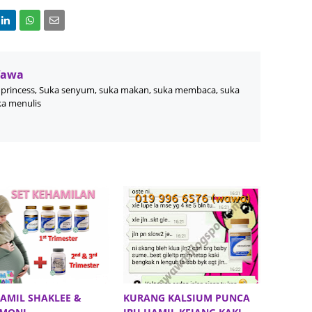
August
July 20
May 20
Wawa
April 2
princess, Suka senyum, suka makan, suka membaca, suka
ka menulis
March 
Februa
Januar
Decemb
Novemb
Octobe
Septem
August
July 20
HAMIL SHAKLEE &
KURANG KALSIUM PUNCA