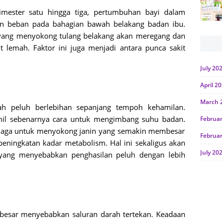
rimester satu hingga tiga, pertumbuhan bayi dalam
 beban pada bahagian bawah belakang badan ibu.
yang menyokong tulang belakang akan meregang dan
 lemah. Faktor ini juga menjadi antara punca sakit
July 20
April 2
March 
h peluh berlebihan sepanjang tempoh kehamilan.
mil sebenarnya cara untuk mengimbang suhu badan.
Februa
naga untuk menyokong janin yang semakin membesar
Februa
ningkatan kadar metabolism. Hal ini sekaligus akan
July 20
 yang menyebabkan penghasilan peluh dengan lebih
June 2
Januar
Octobe
esar menyebabkan saluran darah tertekan. Keadaan
July 20