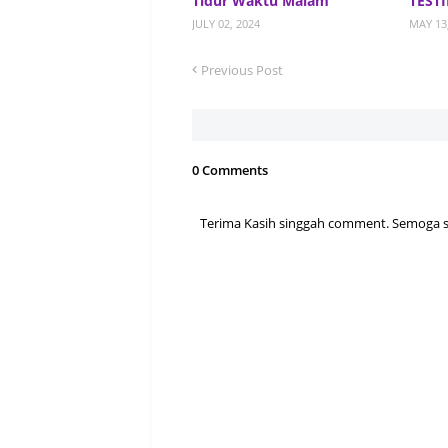
Tidur Waktu Malam
TEST
JULY 02, 2024
MAY 13
Previous Post
0 Comments
Terima Kasih singgah comment. Semoga sen