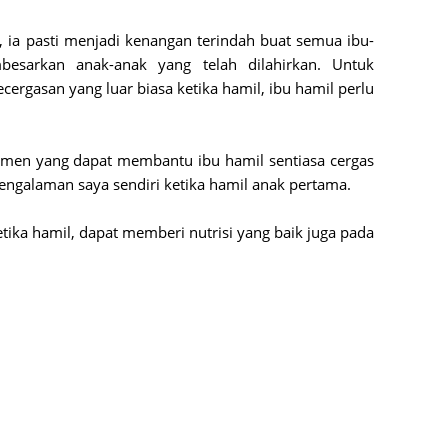
Septem
, ia pasti menjadi kenangan terindah buat semua ibu-
August
esarkan anak-anak yang telah dilahirkan. Untuk
ergasan yang luar biasa ketika hamil, ibu hamil perlu
July 20
June 2
emen yang dapat membantu ibu hamil sentiasa cergas
May 20
engalaman saya sendiri ketika hamil anak pertama.
April 2
March 
tika hamil, dapat memberi nutrisi yang baik juga pada
Februa
Januar
Decemb
Novemb
Octobe
Septem