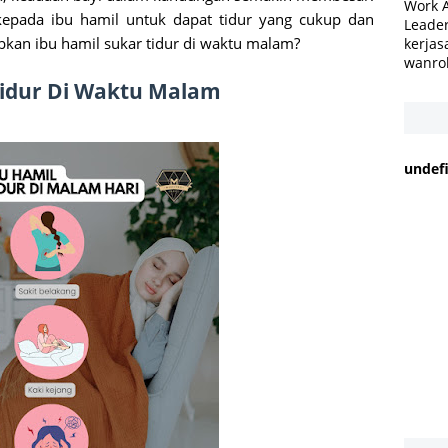
Work 
 kepada ibu hamil untuk dapat tidur yang cukup dan
Leader
kan ibu hamil sukar tidur di waktu malam?
kerjas
wanro
Tidur Di Waktu Malam
u
n
d
e