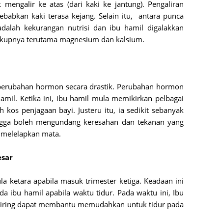
engalir ke atas (dari kaki ke jantung). Pengaliran
June 2
abkan kaki terasa kejang. Selain itu,
antara punca
adalah kekurangan nutrisi dan ibu hamil digalakkan
Novemb
upnya terutama magnesium dan kalsium.
Octobe
August
July 20
perubahan hormon secara drastik. Perubahan hormon
mil. Ketika ini, ibu hamil mula memikirkan pelbagai
June 2
ah kos penjagaan bayi. Justeru itu, ia sedikit sebanyak
May 20
gga boleh mengundang keresahan dan tekanan yang
March 
 melelapkan mata.
Februa
esar
Januar
la ketara apabila masuk trimester ketiga. Keadaan ini
Decemb
 ibu hamil apabila waktu tidur. Pada waktu ini, Ibu
Novemb
giring dapat membantu memudahkan untuk tidur pada
Octobe