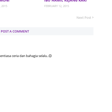
IMONI
IBU HAMIL KEJANG KAKI
June 2
, 2015
FEBRUARY 12, 2015
May 20
Next Post
April 2
March 
POST A COMMENT
Februa
Januar
Octobe
tiasa ceria dan bahagia selalu..😊
Septem
August
July 20
June 2
May 20
April 2