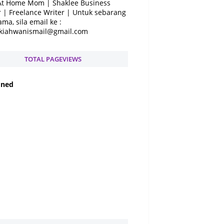
At Home Mom | Shaklee Business
 | Freelance Writer | Untuk sebarang
ama, sila email ke :
kiahwanismail@gmail.com
TOTAL PAGEVIEWS
f
n
e
d