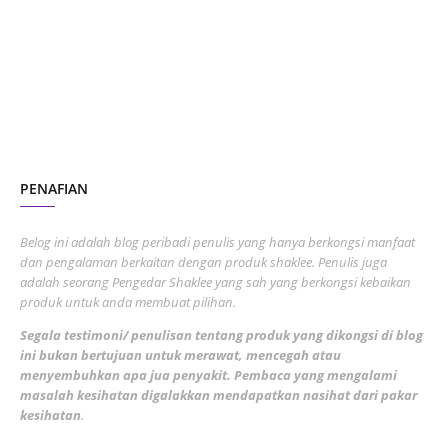
July 2023
7
June 2023
1
November 2022
1
October 2022
4
August 2022
2
PENAFIAN
July 2022
3
June 2022
1
Belog ini adalah blog peribadi penulis yang hanya berkongsi manfaat
May 2022
dan pengalaman berkaitan dengan produk shaklee. Penulis juga
3
adalah seorang Pengedar Shaklee yang sah yang berkongsi kebaikan
March 2022
3
produk untuk anda membuat pilihan.
February 2022
5
Segala testimoni/ penulisan tentang produk yang dikongsi di blog
ini bukan bertujuan untuk merawat, mencegah atau
January 2022
1
menyembuhkan apa jua penyakit. Pembaca yang mengalami
masalah kesihatan digalakkan mendapatkan nasihat dari pakar
December 2021
3
kesihatan
.
November 2021
1