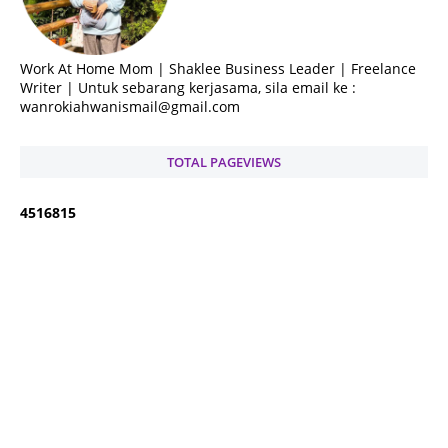
Work At Home Mom | Shaklee Business Leader | Freelance
Writer | Untuk sebarang kerjasama, sila email ke :
wanrokiahwanismail@gmail.com
TOTAL PAGEVIEWS
4
5
1
6
8
1
5