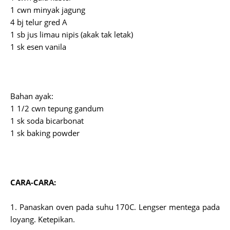
1 cwn minyak jagung
4 bj telur gred A
1 sb jus limau nipis (akak tak letak)
1 sk esen vanila
Bahan ayak:
1 1/2 cwn tepung gandum
1 sk soda bicarbonat
1 sk baking powder
CARA-CARA:
1. Panaskan oven pada suhu 170C. Lengser mentega pada
loyang. Ketepikan.