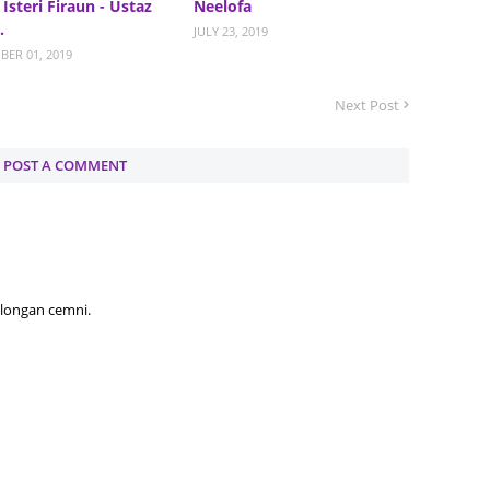
 Isteri Firaun - Ustaz
Neelofa
.
JULY 23, 2019
June 2
ER 01, 2019
Novemb
Next Post
Octobe
August
POST A COMMENT
July 20
June 2
May 20
March 
olongan cemni.
Februa
Januar
Decemb
Novemb
Octobe