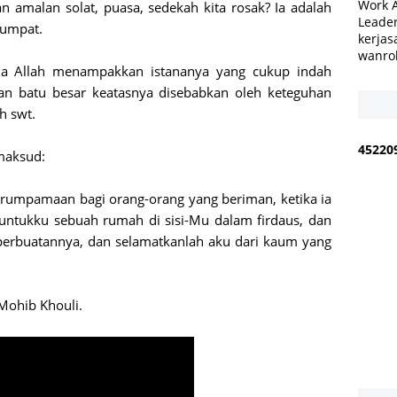
Work 
 amalan solat, puasa, sedekah kita rosak? Ia adalah
Leader
gumpat.
kerjas
wanro
mana Allah menampakkan istananya yang cukup indah
an batu besar keatasnya disebabkan oleh keteguhan
h swt.
4
5
2
2
0
maksud:
erumpamaan bagi orang-orang yang beriman, ketika ia
untukku sebuah rumah di sisi-Mu dalam firdaus, dan
 perbuatannya, dan selamatkanlah aku dari kaum yang
Mohib Khouli.