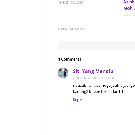
Asiah
MARCH 30, 2020
Moh..
NOVEMB
Previous Post
1 Comments
Siti Yang Menaip
2 NOVEMBER 2019 AT 21:14
nauzubillah.. semoga jauhla jadi g
kadang2 kiteee tak sedar T.T
Reply