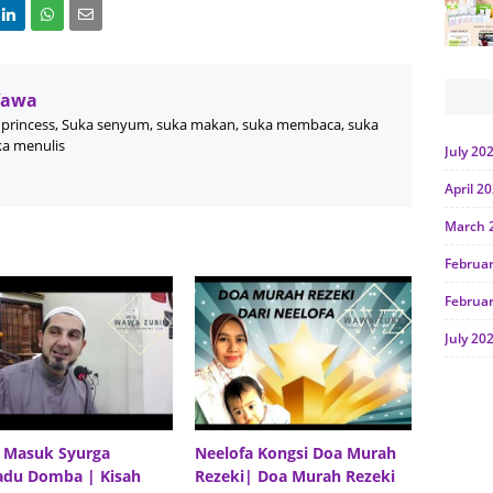
Wawa
princess, Suka senyum, suka makan, suka membaca, suka
ka menulis
July 20
April 2
March 
Februa
Februa
July 20
June 2
Januar
Octobe
 Masuk Syurga
Neelofa Kongsi Doa Murah
adu Domba | Kisah
Rezeki| Doa Murah Rezeki
July 20