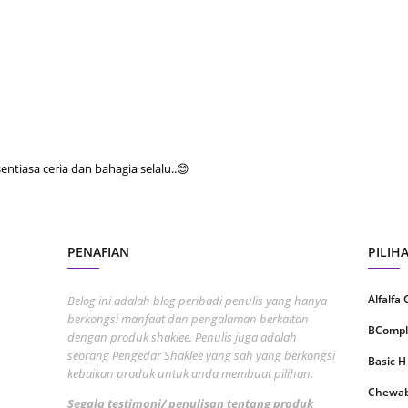
Septem
August
July 20
June 2
May 20
tiasa ceria dan bahagia selalu..😊
April 2
March 
Februa
PENAFIAN
PILIH
Januar
Alfalfa
Belog ini adalah blog peribadi penulis yang hanya
Decemb
berkongsi manfaat dan pengalaman berkaitan
BCompl
Novemb
dengan produk shaklee. Penulis juga adalah
seorang Pengedar Shaklee yang sah yang berkongsi
Basic H
Octobe
kebaikan produk untuk anda membuat pilihan.
Chewabl
Septem
Segala testimoni/ penulisan tentang produk