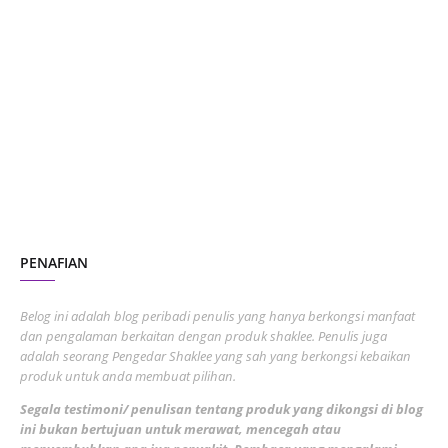
January 2024
5
October 2023
2
July 2023
7
June 2023
1
November 2022
1
October 2022
4
August 2022
2
PENAFIAN
July 2022
3
June 2022
1
Belog ini adalah blog peribadi penulis yang hanya berkongsi manfaat
May 2022
dan pengalaman berkaitan dengan produk shaklee. Penulis juga
3
adalah seorang Pengedar Shaklee yang sah yang berkongsi kebaikan
March 2022
3
produk untuk anda membuat pilihan.
February 2022
5
Segala testimoni/ penulisan tentang produk yang dikongsi di blog
ini bukan bertujuan untuk merawat, mencegah atau
January 2022
1