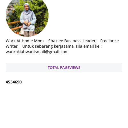
Work At Home Mom | Shaklee Business Leader | Freelance
Writer | Untuk sebarang kerjasama, sila email ke :
wanrokiahwanismail@gmail.com
TOTAL PAGEVIEWS
4
5
3
4
6
9
0