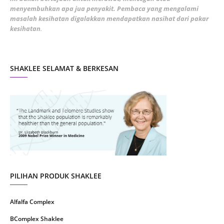
January 2022
1
menyembuhkan apa jua penyakit. Pembaca yang mengalami
masalah kesihatan digalakkan mendapatkan nasihat dari pakar
December 2021
3
kesihatan
.
November 2021
1
October 2021
5
SHAKLEE SELAMAT & BERKESAN
September 2021
10
August 2021
4
July 2021
22
June 2021
14
May 2021
1
April 2021
2
March 2021
5
PILIHAN PRODUK SHAKLEE
February 2021
4
Alfalfa Complex
January 2021
4
BComplex Shaklee
December 2020
13