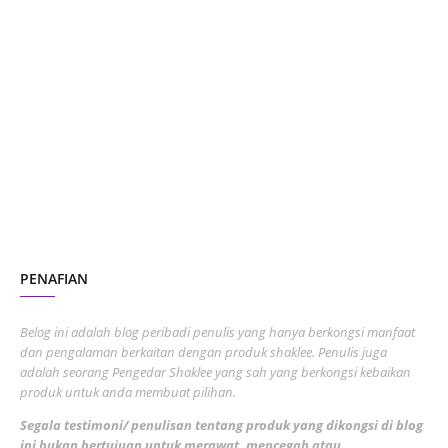
June 2024
1
January 2024
5
October 2023
2
July 2023
7
June 2023
1
November 2022
1
October 2022
4
August 2022
2
PENAFIAN
July 2022
3
June 2022
1
Belog ini adalah blog peribadi penulis yang hanya berkongsi manfaat
May 2022
dan pengalaman berkaitan dengan produk shaklee. Penulis juga
3
adalah seorang Pengedar Shaklee yang sah yang berkongsi kebaikan
March 2022
3
produk untuk anda membuat pilihan.
February 2022
5
Segala testimoni/ penulisan tentang produk yang dikongsi di blog
ini bukan bertujuan untuk merawat, mencegah atau