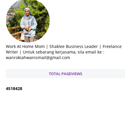
Work At Home Mom | Shaklee Business Leader | Freelance
Writer | Untuk sebarang kerjasama, sila email ke :
wanrokiahwanismail@gmail.com
TOTAL PAGEVIEWS
4
5
1
8
4
2
8