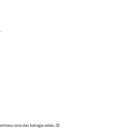
June 2
Novemb
Octobe
.
August
July 20
June 2
May 20
March 
Februa
Januar
Decemb
Novemb
Octobe
tiasa ceria dan bahagia selalu..😊