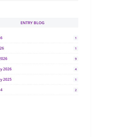
ENTRY BLOG
26
1
026
1
2026
9
ry 2026
4
ry 2025
1
24
2
024
1
y 2024
5
r 2023
2
23
7