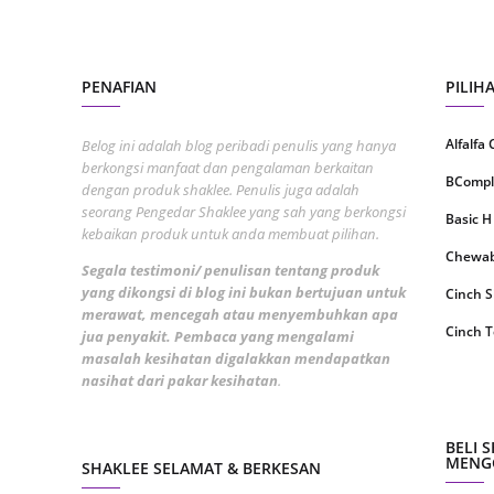
Septem
August
PENAFIAN
July 20
PILIH
June 2
Alfalfa
Belog ini adalah blog peribadi penulis yang hanya
May 20
berkongsi manfaat dan pengalaman berkaitan
BCompl
dengan produk shaklee. Penulis juga adalah
April 2
seorang Pengedar Shaklee yang sah yang berkongsi
Basic H
kebaikan produk untuk anda membuat pilihan.
March 
Chewabl
Segala testimoni/ penulisan tentang produk
Februa
yang dikongsi di blog ini bukan bertujuan untuk
Cinch 
Januar
merawat, mencegah atau menyembuhkan apa
Cinch T
jua penyakit. Pembaca yang mengalami
Decemb
masalah kesihatan digalakkan mendapatkan
Collage
nasihat dari pakar kesihatan
.
Novemb
CoqTrol
Octobe
DTX Co
BELI 
Septem
MENGG
SHAKLEE SELAMAT & BERKESAN
Detoks