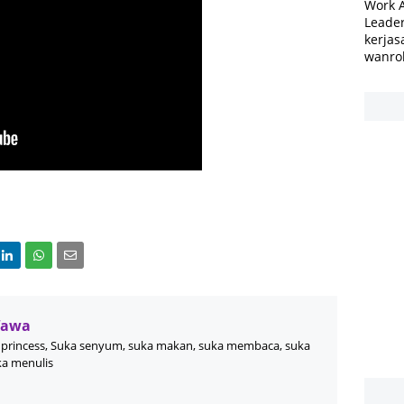
Work 
Leader
kerjas
wanro
Wawa
princess, Suka senyum, suka makan, suka membaca, suka
ka menulis