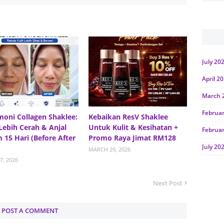
July 20
April 2
March 
Februa
moni Collagen Shaklee:
Kebaikan ResV Shaklee
 Lebih Cerah & Anjal
Untuk Kulit & Kesihatan +
Februa
 15 Hari (Before After
Promo Raya Jimat RM128
July 20
MARCH 29, 2026
7, 2026
June 2
Januar
Next Post
Octobe
POST A COMMENT
July 20