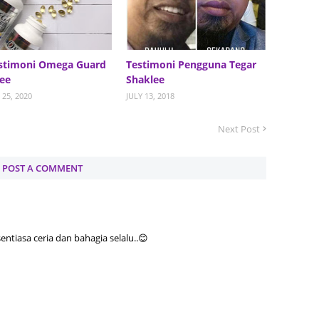
Septem
August
stimoni Omega Guard
Testimoni Pengguna Tegar
July 20
ee
Shaklee
June 2
25, 2020
JULY 13, 2018
May 20
Next Post
April 2
March 
POST A COMMENT
Februa
Januar
Decemb
tiasa ceria dan bahagia selalu..😊
Novemb
Octobe
Septem