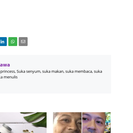
June 2
Novemb
Octobe
August
July 20
June 2
Wawa
May 20
princess, Suka senyum, suka makan, suka membaca, suka
ka menulis
March 
Februa
Januar
Decemb
Novemb
Octobe