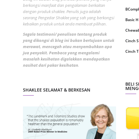
June 2
berkongsi manfaat dan pengalaman berkaitan
BCompl
dengan produk shaklee. Penulis juga adalah
May 20
seorang Pengedar Shaklee yang sah yang berkongsi
Basic H
kebaikan produk untuk anda membuat pilihan.
April 2
Chewabl
Segala testimoni/ penulisan tentang produk
March 
yang dikongsi di blog ini bukan bertujuan untuk
Cinch 
Februa
merawat, mencegah atau menyembuhkan apa
Cinch T
jua penyakit. Pembaca yang mengalami
Januar
masalah kesihatan digalakkan mendapatkan
Collage
nasihat dari pakar kesihatan
.
Octobe
CoqTrol
Septem
DTX Co
BELI 
MENGG
August
SHAKLEE SELAMAT & BERKESAN
Detoks
July 20
ESP Sh
June 2
Energiz
May 20
Fresh L
April 2
GLA Co