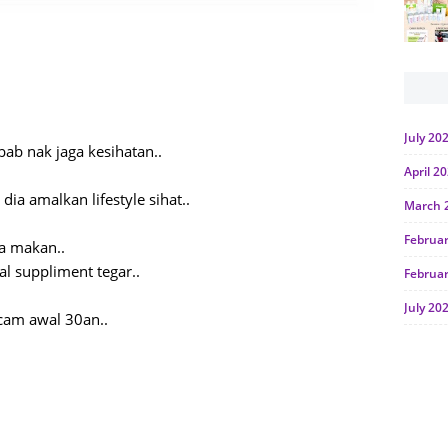
July 20
bab nak jaga kesihatan..
April 2
dia amalkan lifestyle sihat..
March 
Februa
ga makan..
l suppliment tegar..
Februa
July 20
am awal 30an..
June 2
Januar
Octobe
July 20