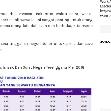
Work 
Leader
kerjas
mua duk mencari nak print waktu solat, waktu
wanro
terkecuali wawa la, ini sangat penting untuk orang
kerana orang lain dah azan dah berbuka, kita masih
4
5
1
6
5
na tinggal di negeri Johor untuk print dan save
ni.
 Imsak Dan Solat Negeri Terengganu Mei 2018