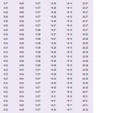
Septem
August
July 20
June 2
May 20
April 2
March 
Februa
Januar
Decemb
Novemb
Octobe
Septem