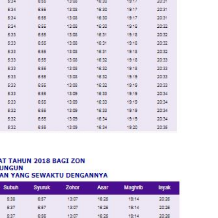
June 2
Novemb
Octobe
August
July 20
June 2
May 20
March 
Februa
Januar
Decemb
Novemb
Octobe