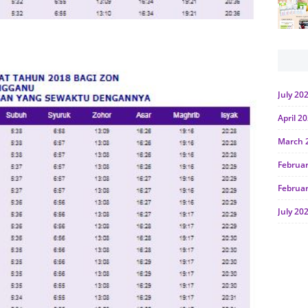
July 20
April 2
March 
Februa
Februa
July 20
June 2
Januar
Octobe
July 20