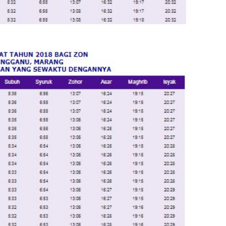
August
July 20
May 20
April 2
March 
Februa
Januar
Decemb
Novemb
Octobe
Septem
August
July 20