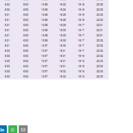
June 2
May 20
April 2
March 
Februa
Januar
Octobe
Septem
August
July 20
June 2
May 20
April 2