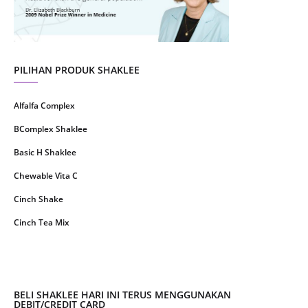
May 2021
1
April 2021
2
March 2021
5
PILIHAN PRODUK SHAKLEE
February 2021
4
Alfalfa Complex
January 2021
4
BComplex Shaklee
December 2020
13
Basic H Shaklee
November 2020
8
Chewable Vita C
October 2020
16
Cinch Shake
September 2020
9
Cinch Tea Mix
August 2020
6
Collagen Plus Powder
July 2020
8
CoqTrol Plus
May 2020
19
DTX Complex
BELI SHAKLEE HARI INI TERUS MENGGUNAKAN
April 2020
51
DEBIT/CREDIT CARD