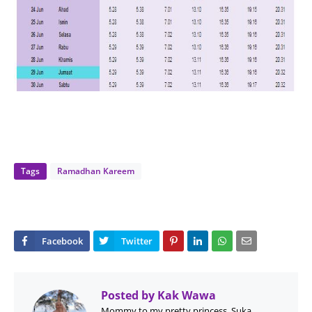
Tags
Ramadhan Kareem
Posted by
Kak Wawa
Mommy to my pretty princess, Suka