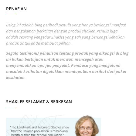
PENAFIAN
July 2022
3
June 2022
1
Belog ini adalah blog peribadi penulis yang hanya berkongsi manfaat
May 2022
dan pengalaman berkaitan dengan produk shaklee. Penulis juga
3
adalah seorang Pengedar Shaklee yang sah yang berkongsi kebaikan
March 2022
3
produk untuk anda membuat pilihan.
February 2022
5
Segala testimoni/ penulisan tentang produk yang dikongsi di blog
ini bukan bertujuan untuk merawat, mencegah atau
January 2022
1
menyembuhkan apa jua penyakit. Pembaca yang mengalami
masalah kesihatan digalakkan mendapatkan nasihat dari pakar
December 2021
3
kesihatan
.
November 2021
1
October 2021
5
SHAKLEE SELAMAT & BERKESAN
September 2021
10
August 2021
4
July 2021
22
June 2021
14