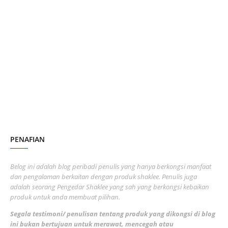
June 2024
1
January 2024
5
October 2023
2
July 2023
7
June 2023
1
November 2022
1
October 2022
4
August 2022
2
PENAFIAN
July 2022
3
June 2022
1
Belog ini adalah blog peribadi penulis yang hanya berkongsi manfaat
May 2022
dan pengalaman berkaitan dengan produk shaklee. Penulis juga
3
adalah seorang Pengedar Shaklee yang sah yang berkongsi kebaikan
March 2022
3
produk untuk anda membuat pilihan.
February 2022
5
Segala testimoni/ penulisan tentang produk yang dikongsi di blog
ini bukan bertujuan untuk merawat, mencegah atau
January 2022
1