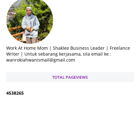
Work At Home Mom | Shaklee Business Leader | Freelance
Writer | Untuk sebarang kerjasama, sila email ke :
wanrokiahwanismail@gmail.com
TOTAL PAGEVIEWS
4
5
3
8
2
6
5