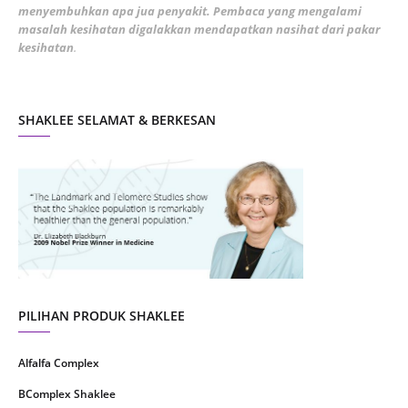
menyembuhkan apa jua penyakit. Pembaca yang mengalami
masalah kesihatan digalakkan mendapatkan nasihat dari pakar
December 2021
3
kesihatan
.
November 2021
1
October 2021
5
SHAKLEE SELAMAT & BERKESAN
September 2021
10
August 2021
4
July 2021
22
June 2021
14
May 2021
1
April 2021
2
March 2021
5
PILIHAN PRODUK SHAKLEE
February 2021
4
Alfalfa Complex
January 2021
4
BComplex Shaklee
December 2020
13