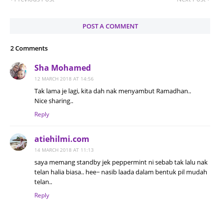
POST A COMMENT
2 Comments
Sha Mohamed
12 MARCH 2018 AT 14:56
Tak lama je lagi, kita dah nak menyambut Ramadhan..
Nice sharing..
Reply
atiehilmi.com
14 MARCH 2018 AT 11:13
saya memang standby jek peppermint ni sebab tak lalu nak
telan halia biasa.. hee~ nasib laada dalam bentuk pil mudah
telan..
Reply