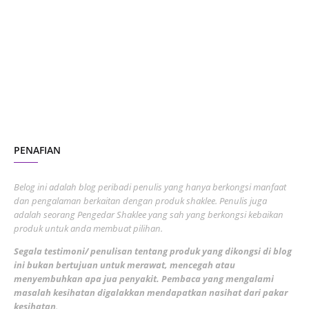
October 2023
2
July 2023
7
June 2023
1
November 2022
1
October 2022
4
August 2022
2
PENAFIAN
July 2022
3
June 2022
1
Belog ini adalah blog peribadi penulis yang hanya berkongsi manfaat
May 2022
dan pengalaman berkaitan dengan produk shaklee. Penulis juga
3
adalah seorang Pengedar Shaklee yang sah yang berkongsi kebaikan
March 2022
3
produk untuk anda membuat pilihan.
February 2022
5
Segala testimoni/ penulisan tentang produk yang dikongsi di blog
ini bukan bertujuan untuk merawat, mencegah atau
January 2022
1
menyembuhkan apa jua penyakit. Pembaca yang mengalami
masalah kesihatan digalakkan mendapatkan nasihat dari pakar
December 2021
3
kesihatan
.