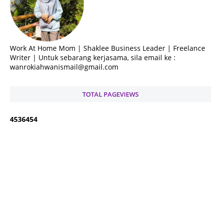
Work At Home Mom | Shaklee Business Leader | Freelance
Writer | Untuk sebarang kerjasama, sila email ke :
wanrokiahwanismail@gmail.com
TOTAL PAGEVIEWS
4
5
3
6
4
5
4