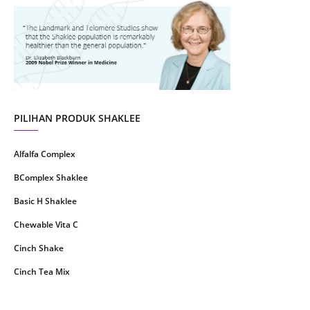
July 2021
22
June 2021
14
May 2021
1
April 2021
2
March 2021
5
PILIHAN PRODUK SHAKLEE
February 2021
4
Alfalfa Complex
January 2021
4
BComplex Shaklee
December 2020
13
Basic H Shaklee
November 2020
8
Chewable Vita C
October 2020
16
Cinch Shake
September 2020
9
Cinch Tea Mix
August 2020
6
Collagen Plus Powder
July 2020
8