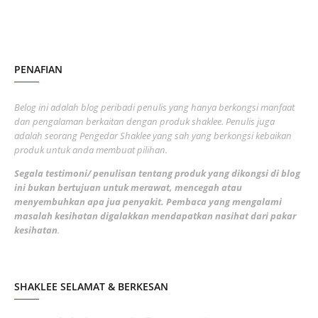
October 2022
4
August 2022
2
PENAFIAN
July 2022
3
June 2022
1
Belog ini adalah blog peribadi penulis yang hanya berkongsi manfaat
May 2022
dan pengalaman berkaitan dengan produk shaklee. Penulis juga
3
adalah seorang Pengedar Shaklee yang sah yang berkongsi kebaikan
March 2022
3
produk untuk anda membuat pilihan.
February 2022
5
Segala testimoni/ penulisan tentang produk yang dikongsi di blog
ini bukan bertujuan untuk merawat, mencegah atau
January 2022
1
menyembuhkan apa jua penyakit. Pembaca yang mengalami
masalah kesihatan digalakkan mendapatkan nasihat dari pakar
December 2021
3
kesihatan
.
November 2021
1
October 2021
5
SHAKLEE SELAMAT & BERKESAN
September 2021
10
August 2021
4