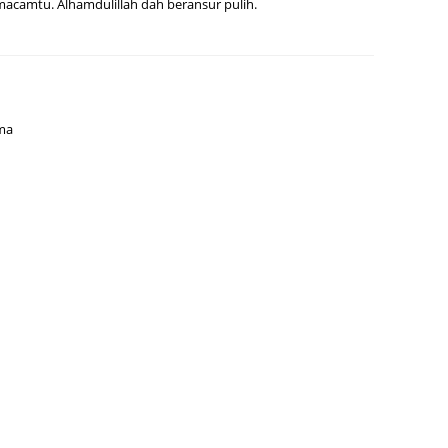
macamtu. Alhamdulillah dah beransur pulih.
June 2
May 20
April 2
March 
ma
Februa
Januar
Octobe
Septem
August
July 20
June 2
May 20
April 2