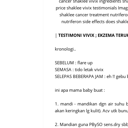
|
TESTIMONI VIVIX ; EKZEMA TERU
kronologi..
SEBELUM : flare up
SEMASA : tido letak vivix
SELEPAS BEBERAPA JAM : eh !! gebu b
ini apa mama baby buat :
1. mandi - mandikan dgn air suhu bi
akan keringkan lg kulit). Acv utk bu
2. Mandian guna PBySO sens.dry sbb 