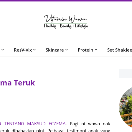
ResV-Vix
Skincare
Protein
Set Shakle
ema Teruk
O TENTANG MAKSUD ECZEMA
. Pagi ni wawa nak
eruk dibahagian pipi. Pelbagai testimoni anak yang