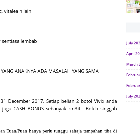
c, vitalea n lain
 sentiasa lembab
July 20
April 2
March 
N YANG ANAKNYA ADA MASALAH YANG SAMA
Februa
Februa
July 20
31 December 2017. Setiap belian 2 botol Vivix anda
June 2
n juga CASH BONUS sebanyak rm34. Boleh singgah
Januar
Octobe
dan Tuan/Puan hanya perlu tunggu sahaja tempahan tiba di
July 20