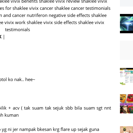
K
|
tol ko nak.. hee~
lik + acv ( tak suam tak sejuk sbb bila suam sgt nnt
nuh kuman
yg ni jer nampak bkesan krg flare up sejak guna