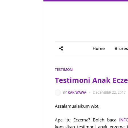
Home
Bisnes
TESTIMONI
Testimoni Anak Ecz
BY
KAK WAWA
-
DECEMBER 22, 2017
Assalamualaikum wbt,
Apa itu Eczema? Boleh baca
INF
kongsikan testimoni anak eczema t