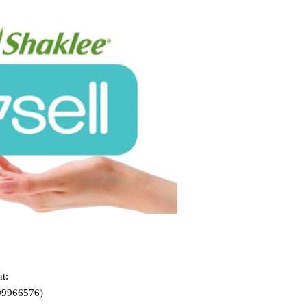
June 2
Novemb
Octobe
August
July 20
June 2
May 20
March 
Februa
Januar
Decemb
t:
Novemb
99966576)
Octobe