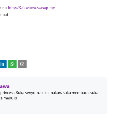
Septem
atau
http://Kakwawa.wasap.my
amai
August
July 20
June 2
May 20
April 2
March 
Februa
Januar
Wawa
princess, Suka senyum, suka makan, suka membaca, suka
Decemb
ka menulis
Novemb
Octobe
Septem