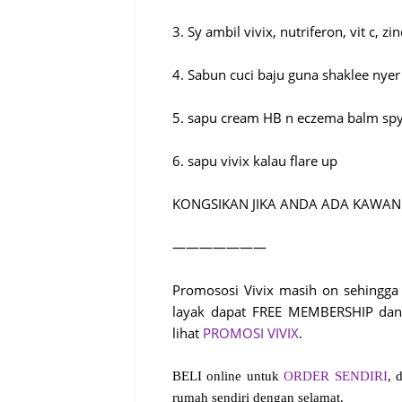
3. Sy ambil vivix, nutriferon, vit c, zin
4. Sabun cuci baju guna shaklee nyer
5. sapu cream HB n eczema balm spy
6. sapu vivix kalau flare up
KONGSIKAN JIKA ANDA ADA KAWA
———————
Promososi Vivix masih on sehingga 
layak dapat FREE MEMBERSHIP da
lihat
PROMOSI VIVIX
.
BELI online untuk
ORDER SENDIRI
, 
rumah sendiri dengan selamat.