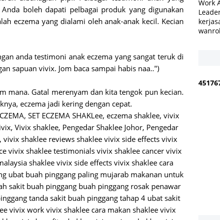
Work 
 Anda boleh dapati pelbagai produk yang digunakan
Leader
lah eczema yang dialami oleh anak-anak kecil. Kecian
kerjas
wanro
ngan anda testimoni anak eczema yang sangat teruk di
gan sapuan vivix. Jom baca sampai habis naa..")
4
5
1
7
6
cam mana. Gatal merenyam dan kita tengok pun kecian.
nya, eczema jadi kering dengan cepat.