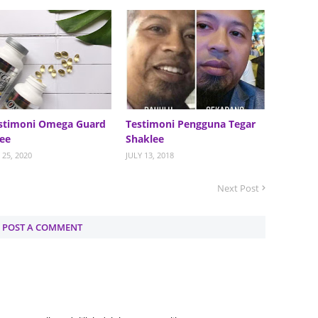
August
July 20
May 20
April 2
March 
stimoni Omega Guard
Testimoni Pengguna Tegar
Februa
ee
Shaklee
25, 2020
JULY 13, 2018
Januar
Decemb
Next Post
Novemb
POST A COMMENT
Octobe
Septem
August
July 20