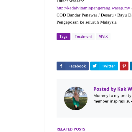
Direct Wassap:
http://kedaivitaminpengerang.wasap.my
COD Bandar Penawar / Desaru / Bayu D
Pengeposan ke seluruh Malaysia
Tags
Testimoni
VIVIX
Posted by
Kak 
Mommy to my pretty 
memberi inspirasi, su
RELATED POSTS