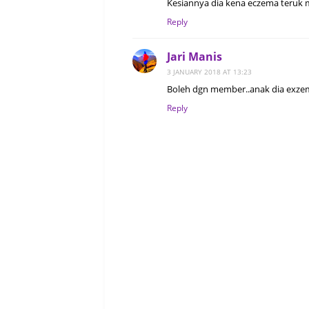
Kesiannya dia kena eczema teruk 
Reply
Jari Manis
3 JANUARY 2018 AT 13:23
Boleh dgn member..anak dia exze
Reply