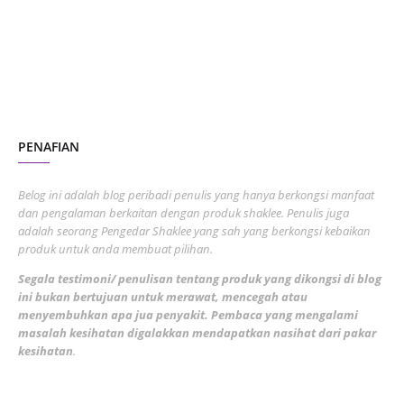
June 2023
1
November 2022
1
October 2022
4
August 2022
2
PENAFIAN
July 2022
3
June 2022
1
Belog ini adalah blog peribadi penulis yang hanya berkongsi manfaat
May 2022
dan pengalaman berkaitan dengan produk shaklee. Penulis juga
3
adalah seorang Pengedar Shaklee yang sah yang berkongsi kebaikan
March 2022
3
produk untuk anda membuat pilihan.
February 2022
5
Segala testimoni/ penulisan tentang produk yang dikongsi di blog
ini bukan bertujuan untuk merawat, mencegah atau
January 2022
1
menyembuhkan apa jua penyakit. Pembaca yang mengalami
masalah kesihatan digalakkan mendapatkan nasihat dari pakar
December 2021
3
kesihatan
.
November 2021
1
October 2021
5